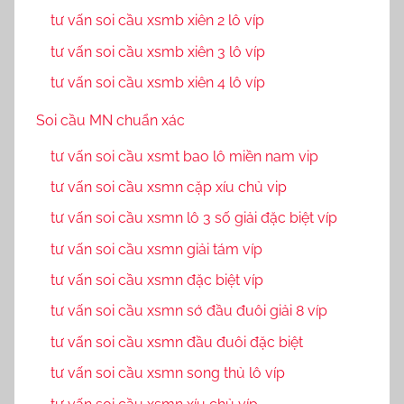
tư vấn soi cầu xsmb xiên 2 lô víp
tư vấn soi cầu xsmb xiên 3 lô víp
tư vấn soi cầu xsmb xiên 4 lô víp
Soi cầu MN chuẩn xác
tư vấn soi cầu xsmt bao lô miền nam vip
tư vấn soi cầu xsmn cặp xíu chủ vip
tư vấn soi cầu xsmn lô 3 số giải đặc biệt víp
tư vấn soi cầu xsmn giải tám víp
tư vấn soi cầu xsmn đặc biệt víp
tư vấn soi cầu xsmn sớ đầu đuôi giải 8 víp
tư vấn soi cầu xsmn đầu đuôi đặc biệt
tư vấn soi cầu xsmn song thủ lô víp