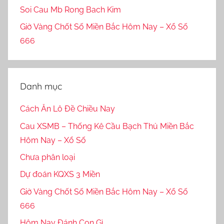
Soi Cau Mb Rong Bach Kim
Giờ Vàng Chốt Số Miền Bắc Hôm Nay – Xổ Số
666
Danh mục
Cách Ăn Lô Đề Chiều Nay
Cau XSMB – Thống Kê Cầu Bạch Thủ Miền Bắc
Hôm Nay – Xổ Số
Chưa phân loại
Dự đoán KQXS 3 Miền
Giờ Vàng Chốt Số Miền Bắc Hôm Nay – Xổ Số
666
Hôm Nay Đánh Con Gì