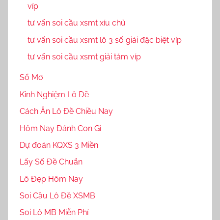
víp
tư vấn soi cầu xsmt xíu chủ
tư vấn soi cầu xsmt lô 3 số giải đặc biệt víp
tư vấn soi cầu xsmt giải tám víp
Sổ Mơ
Kinh Nghiệm Lô Đề
Cách Ăn Lô Đề Chiều Nay
Hôm Nay Đánh Con Gì
Dự đoán KQXS 3 Miền
Lấy Số Đề Chuẩn
Lô Đẹp Hôm Nay
Soi Cầu Lô Đề XSMB
Soi Lô MB Miễn Phí