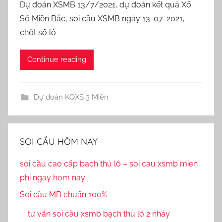
Dự đoán XSMB 13/7/2021, dự đoán kết quả Xổ
Số Miền Bắc, soi cầu XSMB ngày 13-07-2021,
chốt số lô
Continue reading
Dự đoán KQXS 3 Miền
SOI CẦU HÔM NAY
soi cầu cao cấp bạch thủ lô – soi cau xsmb mien
phi ngay hom nay
Soi cầu MB chuẩn 100%
tư vấn soi cầu xsmb bạch thủ lô 2 nháy