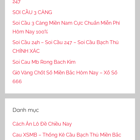
247
SOI CẦU 3 CÀNG
Soi Cầu 3 Càng Miền Nam Cực Chuẩn Miễn Phí
Hôm Nay 100%
Soi Cầu 24h – Soi Cầu 247 – Soi Cầu Bạch Thủ
CHÍNH XÁC
Soi Cau Mb Rong Bach Kim
Giờ Vàng Chốt Số Miền Bắc Hôm Nay – Xổ Số
666
Danh mục
Cách Ăn Lô Đề Chiều Nay
Cau XSMB – Thống Kê Cầu Bạch Thủ Miền Bắc