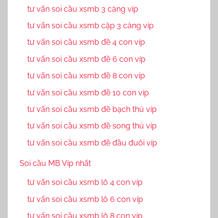
tư vấn soi cầu xsmb 3 càng víp
tư vấn soi cầu xsmb cặp 3 càng víp
tư vấn soi cầu xsmb đề 4 con víp
tư vấn soi cầu xsmb đề 6 con víp
tư vấn soi cầu xsmb đề 8 con víp
tư vấn soi cầu xsmb đề 10 con víp
tư vấn soi cầu xsmb đề bạch thủ víp
tư vấn soi cầu xsmb đề song thủ víp
tư vấn soi cầu xsmb đề đầu đuôi víp
Soi cầu MB Víp nhất
tư vấn soi cầu xsmb lô 4 con víp
tư vấn soi cầu xsmb lô 6 con víp
tư vấn soi cầu xsmb lô 8 con víp