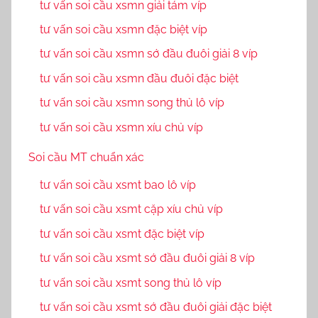
tư vấn soi cầu xsmn giải tám víp
tư vấn soi cầu xsmn đặc biệt víp
tư vấn soi cầu xsmn sớ đầu đuôi giải 8 víp
tư vấn soi cầu xsmn đầu đuôi đặc biệt
tư vấn soi cầu xsmn song thủ lô víp
tư vấn soi cầu xsmn xíu chủ víp
Soi cầu MT chuẩn xác
tư vấn soi cầu xsmt bao lô víp
tư vấn soi cầu xsmt cặp xíu chủ víp
tư vấn soi cầu xsmt đặc biệt víp
tư vấn soi cầu xsmt sớ đầu đuôi giải 8 víp
tư vấn soi cầu xsmt song thủ lô víp
tư vấn soi cầu xsmt sớ đầu đuôi giải đặc biệt