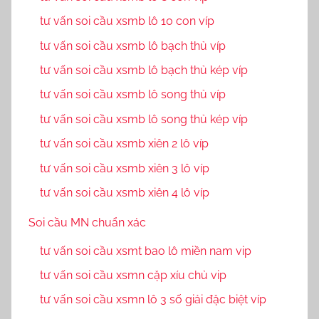
tư vấn soi cầu xsmb lô 10 con víp
tư vấn soi cầu xsmb lô bạch thủ víp
tư vấn soi cầu xsmb lô bạch thủ kép víp
tư vấn soi cầu xsmb lô song thủ víp
tư vấn soi cầu xsmb lô song thủ kép víp
tư vấn soi cầu xsmb xiên 2 lô víp
tư vấn soi cầu xsmb xiên 3 lô víp
tư vấn soi cầu xsmb xiên 4 lô víp
Soi cầu MN chuẩn xác
tư vấn soi cầu xsmt bao lô miền nam vip
tư vấn soi cầu xsmn cặp xíu chủ vip
tư vấn soi cầu xsmn lô 3 số giải đặc biệt víp