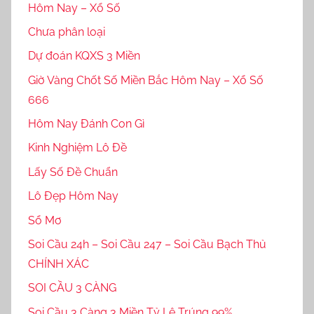
Hôm Nay – Xổ Số
Chưa phân loại
Dự đoán KQXS 3 Miền
Giờ Vàng Chốt Số Miền Bắc Hôm Nay – Xổ Số
666
Hôm Nay Đánh Con Gì
Kinh Nghiệm Lô Đề
Lấy Số Đề Chuẩn
Lô Đẹp Hôm Nay
Sổ Mơ
Soi Cầu 24h – Soi Cầu 247 – Soi Cầu Bạch Thủ
CHÍNH XÁC
SOI CẦU 3 CÀNG
Soi Cầu 3 Càng 3 Miền Tỷ Lệ Trúng 99%