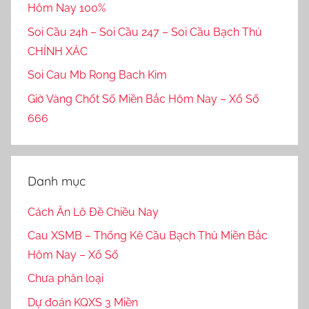
Hôm Nay 100%
Soi Cầu 24h – Soi Cầu 247 – Soi Cầu Bạch Thủ
CHÍNH XÁC
Soi Cau Mb Rong Bach Kim
Giờ Vàng Chốt Số Miền Bắc Hôm Nay – Xổ Số
666
Danh mục
Cách Ăn Lô Đề Chiều Nay
Cau XSMB – Thống Kê Cầu Bạch Thủ Miền Bắc
Hôm Nay – Xổ Số
Chưa phân loại
Dự đoán KQXS 3 Miền