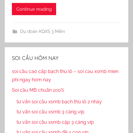
Continue reading
Dự đoán KQXS 3 Miền
SOI CẦU HÔM NAY
soi cầu cao cấp bạch thủ lô – soi cau xsmb mien
phi ngay hom nay
Soi cầu MB chuẩn 100%
tư vấn soi cầu xsmb bạch thủ lô 2 nháy
tư vấn soi cầu xsmb 3 càng víp
tư vấn soi cầu xsmb cặp 3 càng víp
tư vấn soi cầu xsmb đề 4 con víp