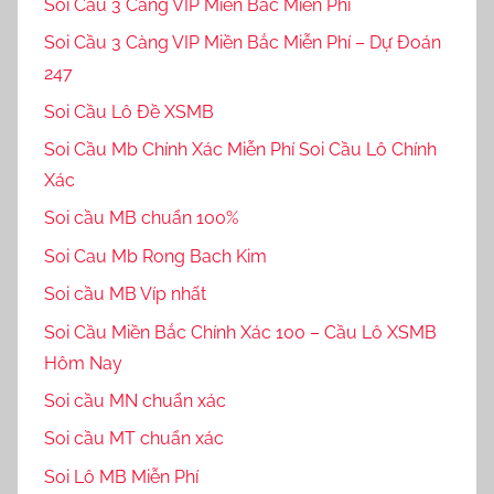
Soi Cầu 3 Càng VIP Miền Bắc Miễn Phí
Soi Cầu 3 Càng VIP Miền Bắc Miễn Phí – Dự Đoán
247
Soi Cầu Lô Đề XSMB
Soi Cầu Mb Chính Xác Miễn Phí Soi Cầu Lô Chính
Xác
Soi cầu MB chuẩn 100%
Soi Cau Mb Rong Bach Kim
Soi cầu MB Víp nhất
Soi Cầu Miền Bắc Chính Xác 100 – Cầu Lô XSMB
Hôm Nay
Soi cầu MN chuẩn xác
Soi cầu MT chuẩn xác
Soi Lô MB Miễn Phí