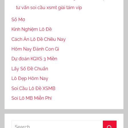
tư vấn soi cầu xsmt giải tám víp
Sổ Mơ
Kinh Nghiệm Lô Đề
Cách Ăn Lô Đề Chiều Nay
Hôm Nay Đánh Con Gì
Dự đoán KQXS 3 Miền
Lấy Số Đề Chuẩn
Lô Đẹp Hôm Nay
Soi Cầu Lô Đề XSMB
Soi Lô MB Miễn Phí
Search