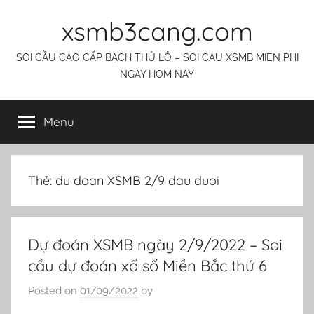
Skip
xsmb3cang.com
to
content
SOI CẦU CAO CẤP BẠCH THỦ LÔ – SOI CAU XSMB MIEN PHI
NGAY HOM NAY
Menu
Thẻ:
du doan XSMB 2/9 dau duoi
Dự đoán XSMB ngày 2/9/2022 – Soi
cầu dự đoán xổ số Miền Bắc thứ 6
Posted on
01/09/2022
by