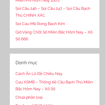
Miễn Phí Hôm Nay 100%
Soi Cầu 24h – Soi Cầu 247 – Soi Cầu Bạch
Thủ CHÍNH XÁC
Soi Cau Mb Rong Bach Kim
Giờ Vàng Chốt Số Miền Bắc Hôm Nay – Xổ
Số 666
Danh mục
Cách Ăn Lô Đề Chiều Nay
Cau XSMB – Thống Kê Cầu Bạch Thủ Miền
Bắc Hôm Nay – Xổ Số
Chưa phân loại