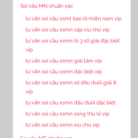
Soi cầu MN chuẩn xác
tư vấn soi cầu xsmt bao lô miền nam vip
tư vấn soi cầu xsmn cặp xíu chủ vip
tư vấn soi cầu xsmn lô 3 số giải đặc biệt
víp
tư vấn soi cầu xsmn giải tám víp
tư vấn soi cầu xsmn đặc biệt víp
tư vấn soi cầu xsmn sớ đầu đuôi giải 8
víp
tư vấn soi cầu xsmn đầu đuôi đặc biệt
tư vấn soi cầu xsmn song thủ lô víp
tư vấn soi cầu xsmn xíu chủ víp