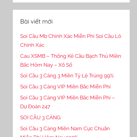
Bài viết mới
Soi Cầu Mb Chính Xác Miễn Phí Soi Cầu Lô
Chính Xác
Cau XSMB – Thống Kê Cầu Bạch Thủ Miền
Bắc Hôm Nay – Xổ Số
Soi Cầu 3 Càng 3 Miền Tỷ Lệ Trúng 99%
Soi Cầu 3 Càng VIP Miền Bắc Miễn Phí
Soi Cầu 3 Càng VIP Miền Bắc Miễn Phí –
Dự Đoán 247
SOI CẦU 3 CÀNG
Soi Cầu 3 Càng Miền Nam Cực Chuẩn