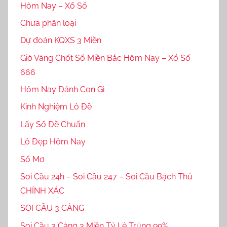
Hôm Nay – Xổ Số
Chưa phân loại
Dự đoán KQXS 3 Miền
Giờ Vàng Chốt Số Miền Bắc Hôm Nay – Xổ Số
666
Hôm Nay Đánh Con Gì
Kinh Nghiệm Lô Đề
Lấy Số Đề Chuẩn
Lô Đẹp Hôm Nay
Sổ Mơ
Soi Cầu 24h – Soi Cầu 247 – Soi Cầu Bạch Thủ
CHÍNH XÁC
SOI CẦU 3 CÀNG
Soi Cầu 3 Càng 3 Miền Tỷ Lệ Trúng 99%