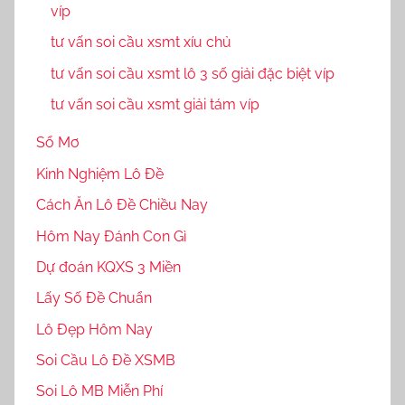
víp
tư vấn soi cầu xsmt xíu chủ
tư vấn soi cầu xsmt lô 3 số giải đặc biệt víp
tư vấn soi cầu xsmt giải tám víp
Sổ Mơ
Kinh Nghiệm Lô Đề
Cách Ăn Lô Đề Chiều Nay
Hôm Nay Đánh Con Gì
Dự đoán KQXS 3 Miền
Lấy Số Đề Chuẩn
Lô Đẹp Hôm Nay
Soi Cầu Lô Đề XSMB
Soi Lô MB Miễn Phí