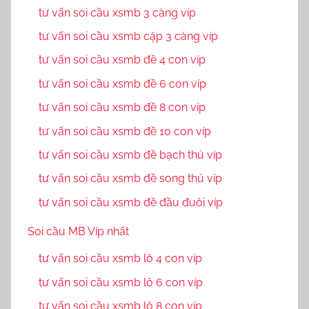
tư vấn soi cầu xsmb 3 càng víp
tư vấn soi cầu xsmb cặp 3 càng víp
tư vấn soi cầu xsmb đề 4 con víp
tư vấn soi cầu xsmb đề 6 con víp
tư vấn soi cầu xsmb đề 8 con víp
tư vấn soi cầu xsmb đề 10 con víp
tư vấn soi cầu xsmb đề bạch thủ víp
tư vấn soi cầu xsmb đề song thủ víp
tư vấn soi cầu xsmb đề đầu đuôi víp
Soi cầu MB Víp nhất
tư vấn soi cầu xsmb lô 4 con víp
tư vấn soi cầu xsmb lô 6 con víp
tư vấn soi cầu xsmb lô 8 con víp