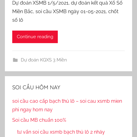
Dự đoán XSMB 1/5/2021, dự đoán kết quả Xổ Số
Miền Bắc, soi cầu XSMB ngày 01-05-2021, chốt
số lô
Continue reading
Dự đoán KQXS 3 Miền
SOI CẦU HÔM NAY
soi cầu cao cấp bạch thủ lô – soi cau xsmb mien
phi ngay hom nay
Soi cầu MB chuẩn 100%
tư vấn soi cầu xsmb bạch thủ lô 2 nháy