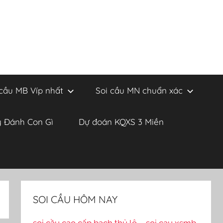
 cầu MB Víp nhất
Soi cầu MN chuẩn xác
 Đánh Con Gì
Dự đoán KQXS 3 Miền
SOI CẦU HÔM NAY