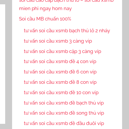
soi cầu cao cấp bạch thủ lô – soi cau xsmb
mien phi ngay hom nay
Soi cầu MB chuẩn 100%
tư vấn soi cầu xsmb bạch thủ lô 2 nháy
tư vấn soi cầu xsmb 3 càng víp
tư vấn soi cầu xsmb cặp 3 càng víp
tư vấn soi cầu xsmb đề 4 con víp
tư vấn soi cầu xsmb đề 6 con víp
tư vấn soi cầu xsmb đề 8 con víp
tư vấn soi cầu xsmb đề 10 con víp
tư vấn soi cầu xsmb đề bạch thủ víp
tư vấn soi cầu xsmb đề song thủ víp
tư vấn soi cầu xsmb đề đầu đuôi víp