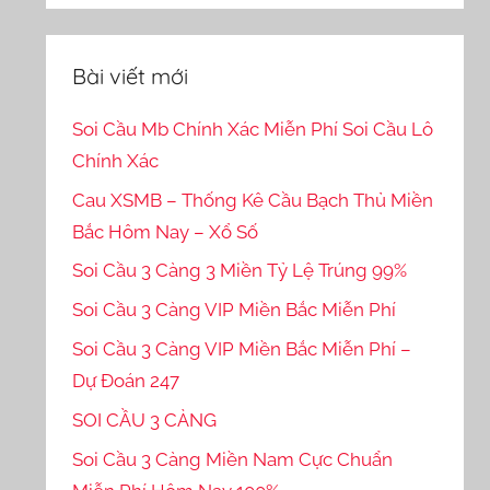
Bài viết mới
Soi Cầu Mb Chính Xác Miễn Phí Soi Cầu Lô
Chính Xác
Cau XSMB – Thống Kê Cầu Bạch Thủ Miền
Bắc Hôm Nay – Xổ Số
Soi Cầu 3 Càng 3 Miền Tỷ Lệ Trúng 99%
Soi Cầu 3 Càng VIP Miền Bắc Miễn Phí
Soi Cầu 3 Càng VIP Miền Bắc Miễn Phí –
Dự Đoán 247
SOI CẦU 3 CÀNG
Soi Cầu 3 Càng Miền Nam Cực Chuẩn