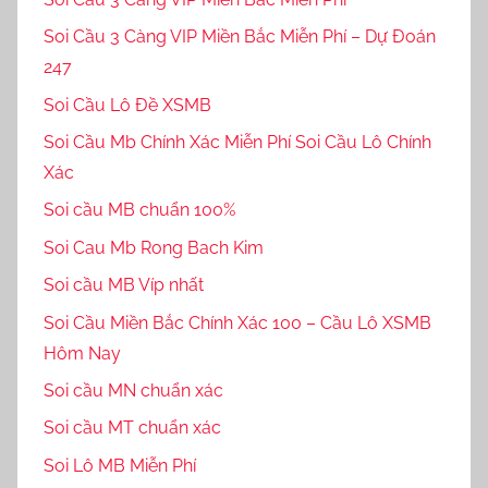
Soi Cầu 3 Càng VIP Miền Bắc Miễn Phí – Dự Đoán
247
Soi Cầu Lô Đề XSMB
Soi Cầu Mb Chính Xác Miễn Phí Soi Cầu Lô Chính
Xác
Soi cầu MB chuẩn 100%
Soi Cau Mb Rong Bach Kim
Soi cầu MB Víp nhất
Soi Cầu Miền Bắc Chính Xác 100 – Cầu Lô XSMB
Hôm Nay
Soi cầu MN chuẩn xác
Soi cầu MT chuẩn xác
Soi Lô MB Miễn Phí