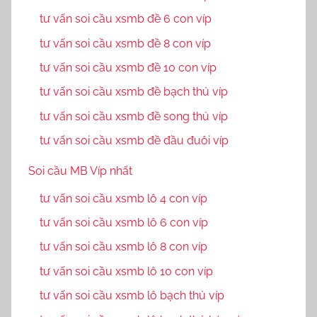
tư vấn soi cầu xsmb đề 6 con víp
tư vấn soi cầu xsmb đề 8 con víp
tư vấn soi cầu xsmb đề 10 con víp
tư vấn soi cầu xsmb đề bạch thủ víp
tư vấn soi cầu xsmb đề song thủ víp
tư vấn soi cầu xsmb đề đầu đuôi víp
Soi cầu MB Víp nhất
tư vấn soi cầu xsmb lô 4 con víp
tư vấn soi cầu xsmb lô 6 con víp
tư vấn soi cầu xsmb lô 8 con víp
tư vấn soi cầu xsmb lô 10 con víp
tư vấn soi cầu xsmb lô bạch thủ víp