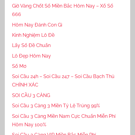
Giờ Vàng Chốt Số Miền Bắc Hôm Nay – Xổ Số
666
Hôm Nay Đánh Con Gì
Kinh Nghiệm Lô Đề
Lấy Số Đề Chuẩn
Lô Đẹp Hôm Nay
Sổ Mơ
Soi Cầu 24h – Soi Cầu 247 – Soi Cầu Bạch Thủ
CHÍNH XÁC
SOI CẦU 3 CÀNG
Soi Cầu 3 Càng 3 Miền Tỷ Lệ Trúng 99%
Soi Cầu 3 Càng Miền Nam Cực Chuẩn Miễn Phí
Hôm Nay 100%
Soi Cầu 3 Càng VIP Miền Bắc Miễn Phí