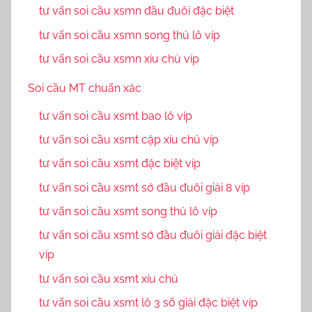
tư vấn soi cầu xsmn đầu đuôi đặc biệt
tư vấn soi cầu xsmn song thủ lô víp
tư vấn soi cầu xsmn xíu chủ víp
Soi cầu MT chuẩn xác
tư vấn soi cầu xsmt bao lô víp
tư vấn soi cầu xsmt cặp xíu chủ víp
tư vấn soi cầu xsmt đặc biệt víp
tư vấn soi cầu xsmt sớ đầu đuôi giải 8 víp
tư vấn soi cầu xsmt song thủ lô víp
tư vấn soi cầu xsmt sớ đầu đuôi giải đặc biệt
víp
tư vấn soi cầu xsmt xíu chủ
tư vấn soi cầu xsmt lô 3 số giải đặc biệt víp