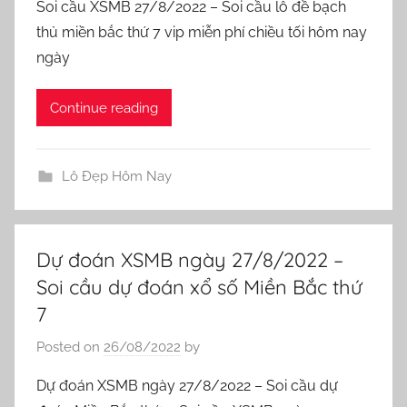
Soi cầu XSMB 27/8/2022 – Soi cầu lô đề bạch
thủ miền bắc thứ 7 vip miễn phí chiều tối hôm nay
ngày
Continue reading
Lô Đẹp Hôm Nay
Dự đoán XSMB ngày 27/8/2022 –
Soi cầu dự đoán xổ số Miền Bắc thứ
7
Posted on
26/08/2022
by
Dự đoán XSMB ngày 27/8/2022 – Soi cầu dự