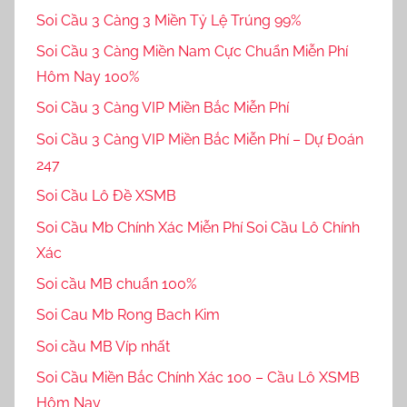
Soi Cầu 3 Càng 3 Miền Tỷ Lệ Trúng 99%
Soi Cầu 3 Càng Miền Nam Cực Chuẩn Miễn Phí
Hôm Nay 100%
Soi Cầu 3 Càng VIP Miền Bắc Miễn Phí
Soi Cầu 3 Càng VIP Miền Bắc Miễn Phí – Dự Đoán
247
Soi Cầu Lô Đề XSMB
Soi Cầu Mb Chính Xác Miễn Phí Soi Cầu Lô Chính
Xác
Soi cầu MB chuẩn 100%
Soi Cau Mb Rong Bach Kim
Soi cầu MB Víp nhất
Soi Cầu Miền Bắc Chính Xác 100 – Cầu Lô XSMB
Hôm Nay