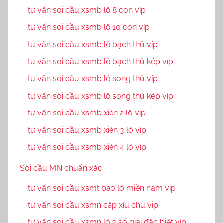
tư vấn soi cầu xsmb lô 8 con víp
tư vấn soi cầu xsmb lô 10 con víp
tư vấn soi cầu xsmb lô bạch thủ víp
tư vấn soi cầu xsmb lô bạch thủ kép víp
tư vấn soi cầu xsmb lô song thủ víp
tư vấn soi cầu xsmb lô song thủ kép víp
tư vấn soi cầu xsmb xiên 2 lô víp
tư vấn soi cầu xsmb xiên 3 lô víp
tư vấn soi cầu xsmb xiên 4 lô víp
Soi cầu MN chuẩn xác
tư vấn soi cầu xsmt bao lô miền nam vip
tư vấn soi cầu xsmn cặp xíu chủ vip
tư vấn soi cầu xsmn lô 3 số giải đặc biệt víp