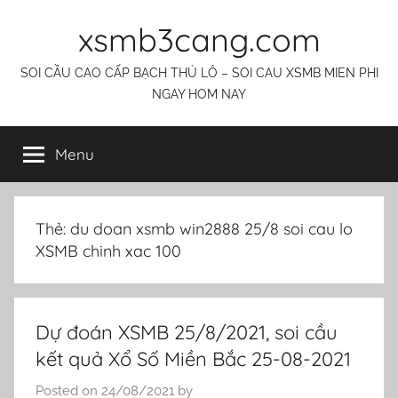
Skip
xsmb3cang.com
to
content
SOI CẦU CAO CẤP BẠCH THỦ LÔ – SOI CAU XSMB MIEN PHI
NGAY HOM NAY
Menu
Thẻ:
du doan xsmb win2888 25/8 soi cau lo
XSMB chinh xac 100
Dự đoán XSMB 25/8/2021, soi cầu
kết quả Xổ Số Miền Bắc 25-08-2021
Posted on
24/08/2021
by