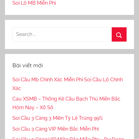
Soi Lô MB Miễn Phí
Search
for:
Search
Bài viết mới
Soi Cầu Mb Chính Xác Miễn Phí Soi Cầu Lô Chính
Xác
Cau XSMB – Thống Kê Cầu Bạch Thủ Miền Bắc
Hôm Nay – Xổ Số
Soi Cầu 3 Càng 3 Miền Tỷ Lệ Trúng 99%
Soi Cầu 3 Càng VIP Miền Bắc Miễn Phí