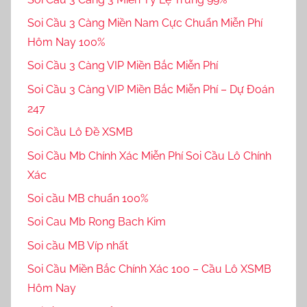
Soi Cầu 3 Càng Miền Nam Cực Chuẩn Miễn Phí
Hôm Nay 100%
Soi Cầu 3 Càng VIP Miền Bắc Miễn Phí
Soi Cầu 3 Càng VIP Miền Bắc Miễn Phí – Dự Đoán
247
Soi Cầu Lô Đề XSMB
Soi Cầu Mb Chính Xác Miễn Phí Soi Cầu Lô Chính
Xác
Soi cầu MB chuẩn 100%
Soi Cau Mb Rong Bach Kim
Soi cầu MB Víp nhất
Soi Cầu Miền Bắc Chính Xác 100 – Cầu Lô XSMB
Hôm Nay