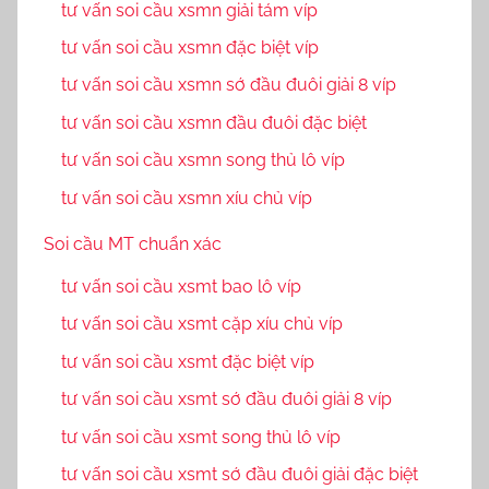
tư vấn soi cầu xsmn giải tám víp
tư vấn soi cầu xsmn đặc biệt víp
tư vấn soi cầu xsmn sớ đầu đuôi giải 8 víp
tư vấn soi cầu xsmn đầu đuôi đặc biệt
tư vấn soi cầu xsmn song thủ lô víp
tư vấn soi cầu xsmn xíu chủ víp
Soi cầu MT chuẩn xác
tư vấn soi cầu xsmt bao lô víp
tư vấn soi cầu xsmt cặp xíu chủ víp
tư vấn soi cầu xsmt đặc biệt víp
tư vấn soi cầu xsmt sớ đầu đuôi giải 8 víp
tư vấn soi cầu xsmt song thủ lô víp
tư vấn soi cầu xsmt sớ đầu đuôi giải đặc biệt