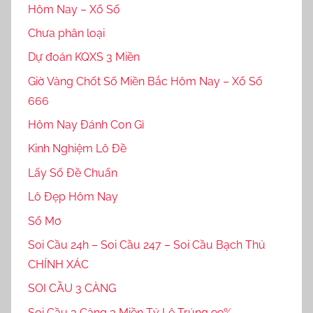
Hôm Nay – Xổ Số
Chưa phân loại
Dự đoán KQXS 3 Miền
Giờ Vàng Chốt Số Miền Bắc Hôm Nay – Xổ Số
666
Hôm Nay Đánh Con Gì
Kinh Nghiệm Lô Đề
Lấy Số Đề Chuẩn
Lô Đẹp Hôm Nay
Sổ Mơ
Soi Cầu 24h – Soi Cầu 247 – Soi Cầu Bạch Thủ
CHÍNH XÁC
SOI CẦU 3 CÀNG
Soi Cầu 3 Càng 3 Miền Tỷ Lệ Trúng 99%