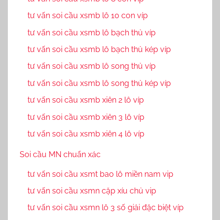
tư vấn soi cầu xsmb lô 10 con víp
tư vấn soi cầu xsmb lô bạch thủ víp
tư vấn soi cầu xsmb lô bạch thủ kép víp
tư vấn soi cầu xsmb lô song thủ víp
tư vấn soi cầu xsmb lô song thủ kép víp
tư vấn soi cầu xsmb xiên 2 lô víp
tư vấn soi cầu xsmb xiên 3 lô víp
tư vấn soi cầu xsmb xiên 4 lô víp
Soi cầu MN chuẩn xác
tư vấn soi cầu xsmt bao lô miền nam vip
tư vấn soi cầu xsmn cặp xíu chủ vip
tư vấn soi cầu xsmn lô 3 số giải đặc biệt víp