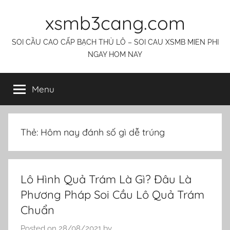
Skip
xsmb3cang.com
to
content
SOI CẦU CAO CẤP BẠCH THỦ LÔ – SOI CAU XSMB MIEN PHI
NGAY HOM NAY
Menu
Thẻ:
Hôm nay đánh số gì dễ trúng
Lô Hình Quả Trám Là Gì? Đâu Là
Phương Pháp Soi Cầu Lô Quả Trám
Chuẩn
Posted on
28/08/2021
by