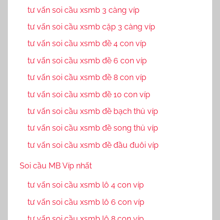
tư vấn soi cầu xsmb 3 càng víp
tư vấn soi cầu xsmb cặp 3 càng víp
tư vấn soi cầu xsmb đề 4 con víp
tư vấn soi cầu xsmb đề 6 con víp
tư vấn soi cầu xsmb đề 8 con víp
tư vấn soi cầu xsmb đề 10 con víp
tư vấn soi cầu xsmb đề bạch thủ víp
tư vấn soi cầu xsmb đề song thủ víp
tư vấn soi cầu xsmb đề đầu đuôi víp
Soi cầu MB Víp nhất
tư vấn soi cầu xsmb lô 4 con víp
tư vấn soi cầu xsmb lô 6 con víp
tư vấn soi cầu xsmb lô 8 con víp