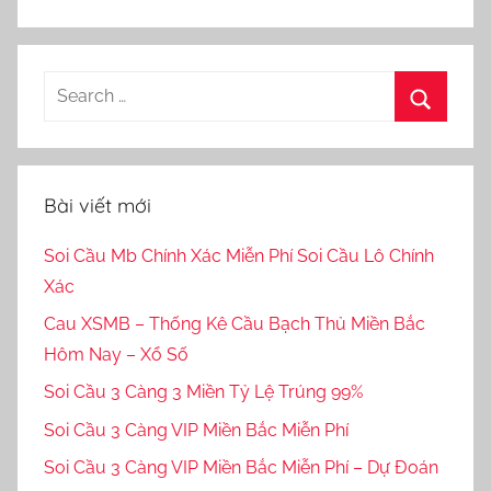
Search
for:
Search
Bài viết mới
Soi Cầu Mb Chính Xác Miễn Phí Soi Cầu Lô Chính
Xác
Cau XSMB – Thống Kê Cầu Bạch Thủ Miền Bắc
Hôm Nay – Xổ Số
Soi Cầu 3 Càng 3 Miền Tỷ Lệ Trúng 99%
Soi Cầu 3 Càng VIP Miền Bắc Miễn Phí
Soi Cầu 3 Càng VIP Miền Bắc Miễn Phí – Dự Đoán