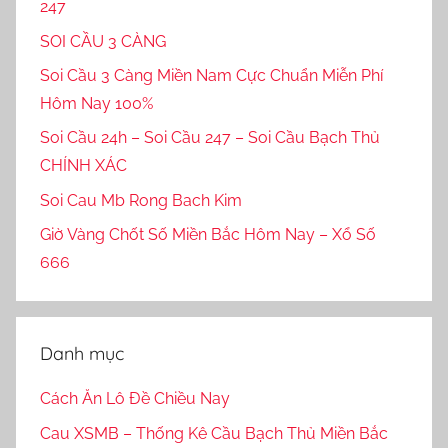
247
SOI CẦU 3 CÀNG
Soi Cầu 3 Càng Miền Nam Cực Chuẩn Miễn Phí
Hôm Nay 100%
Soi Cầu 24h – Soi Cầu 247 – Soi Cầu Bạch Thủ
CHÍNH XÁC
Soi Cau Mb Rong Bach Kim
Giờ Vàng Chốt Số Miền Bắc Hôm Nay – Xổ Số
666
Danh mục
Cách Ăn Lô Đề Chiều Nay
Cau XSMB – Thống Kê Cầu Bạch Thủ Miền Bắc