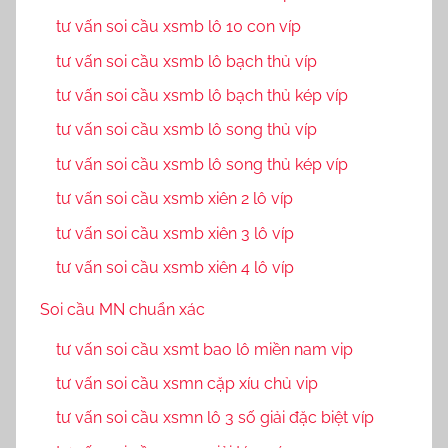
tư vấn soi cầu xsmb lô 10 con víp
tư vấn soi cầu xsmb lô bạch thủ víp
tư vấn soi cầu xsmb lô bạch thủ kép víp
tư vấn soi cầu xsmb lô song thủ víp
tư vấn soi cầu xsmb lô song thủ kép víp
tư vấn soi cầu xsmb xiên 2 lô víp
tư vấn soi cầu xsmb xiên 3 lô víp
tư vấn soi cầu xsmb xiên 4 lô víp
Soi cầu MN chuẩn xác
tư vấn soi cầu xsmt bao lô miền nam vip
tư vấn soi cầu xsmn cặp xíu chủ vip
tư vấn soi cầu xsmn lô 3 số giải đặc biệt víp