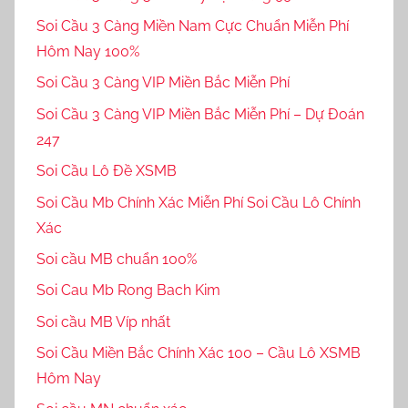
Soi Cầu 3 Càng Miền Nam Cực Chuẩn Miễn Phí
Hôm Nay 100%
Soi Cầu 3 Càng VIP Miền Bắc Miễn Phí
Soi Cầu 3 Càng VIP Miền Bắc Miễn Phí – Dự Đoán
247
Soi Cầu Lô Đề XSMB
Soi Cầu Mb Chính Xác Miễn Phí Soi Cầu Lô Chính
Xác
Soi cầu MB chuẩn 100%
Soi Cau Mb Rong Bach Kim
Soi cầu MB Víp nhất
Soi Cầu Miền Bắc Chính Xác 100 – Cầu Lô XSMB
Hôm Nay