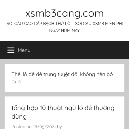
Skip
xsmb3cang.com
to
content
SOI CẦU CAO CẤP BẠCH THỦ LÔ – SOI CAU XSMB MIEN PHI
NGAY HOM NAY
Menu
Thẻ:
lô đề dễ trúng tuyệt đối không nên bỏ
qua
tổng hợp 10 thuật ngữ lô đề thường
dùng
Posted on
16/05/2021
by