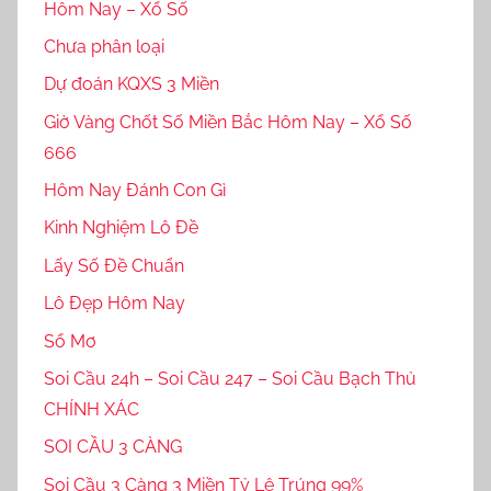
Hôm Nay – Xổ Số
Chưa phân loại
Dự đoán KQXS 3 Miền
Giờ Vàng Chốt Số Miền Bắc Hôm Nay – Xổ Số
666
Hôm Nay Đánh Con Gì
Kinh Nghiệm Lô Đề
Lấy Số Đề Chuẩn
Lô Đẹp Hôm Nay
Sổ Mơ
Soi Cầu 24h – Soi Cầu 247 – Soi Cầu Bạch Thủ
CHÍNH XÁC
SOI CẦU 3 CÀNG
Soi Cầu 3 Càng 3 Miền Tỷ Lệ Trúng 99%