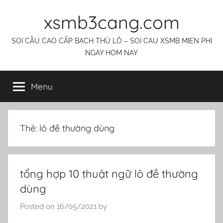
Skip
xsmb3cang.com
to
content
SOI CẦU CAO CẤP BẠCH THỦ LÔ – SOI CAU XSMB MIEN PHI
NGAY HOM NAY
Menu
Thẻ:
lô đề thường dùng
tổng hợp 10 thuật ngữ lô đề thường
dùng
Posted on
16/05/2021
by