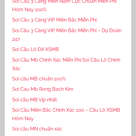
Soi Cầu 3 Càng Miền Nam Cực Chuẩn Miễn Phí
Hôm Nay 100%
Soi Cầu 3 Càng VIP Miền Bắc Miễn Phí
Soi Cầu 3 Càng VIP Miền Bắc Miễn Phí – Dự Đoán
247
Soi Cầu Lô Đề XSMB
Soi Cầu Mb Chính Xác Miễn Phí Soi Cầu Lô Chính
Xác
Soi cầu MB chuẩn 100%
Soi Cau Mb Rong Bach Kim
Soi cầu MB Víp nhất
Soi Cầu Miền Bắc Chính Xác 100 – Cầu Lô XSMB
Hôm Nay
Soi cầu MN chuẩn xác