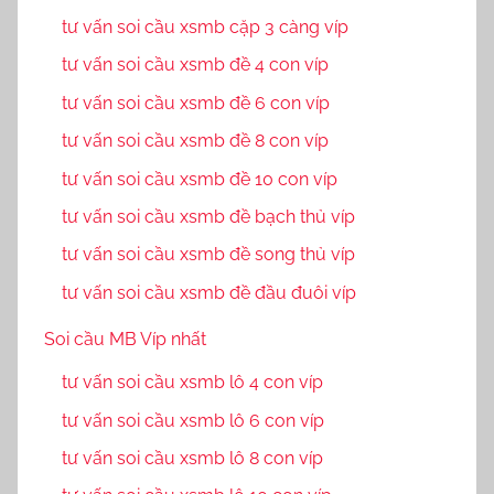
tư vấn soi cầu xsmb cặp 3 càng víp
tư vấn soi cầu xsmb đề 4 con víp
tư vấn soi cầu xsmb đề 6 con víp
tư vấn soi cầu xsmb đề 8 con víp
tư vấn soi cầu xsmb đề 10 con víp
tư vấn soi cầu xsmb đề bạch thủ víp
tư vấn soi cầu xsmb đề song thủ víp
tư vấn soi cầu xsmb đề đầu đuôi víp
Soi cầu MB Víp nhất
tư vấn soi cầu xsmb lô 4 con víp
tư vấn soi cầu xsmb lô 6 con víp
tư vấn soi cầu xsmb lô 8 con víp