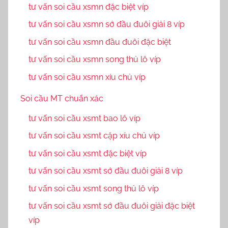
tư vấn soi cầu xsmn đặc biệt víp
tư vấn soi cầu xsmn sớ đầu đuôi giải 8 víp
tư vấn soi cầu xsmn đầu đuôi đặc biệt
tư vấn soi cầu xsmn song thủ lô víp
tư vấn soi cầu xsmn xíu chủ víp
Soi cầu MT chuẩn xác
tư vấn soi cầu xsmt bao lô víp
tư vấn soi cầu xsmt cặp xíu chủ víp
tư vấn soi cầu xsmt đặc biệt víp
tư vấn soi cầu xsmt sớ đầu đuôi giải 8 víp
tư vấn soi cầu xsmt song thủ lô víp
tư vấn soi cầu xsmt sớ đầu đuôi giải đặc biệt
víp