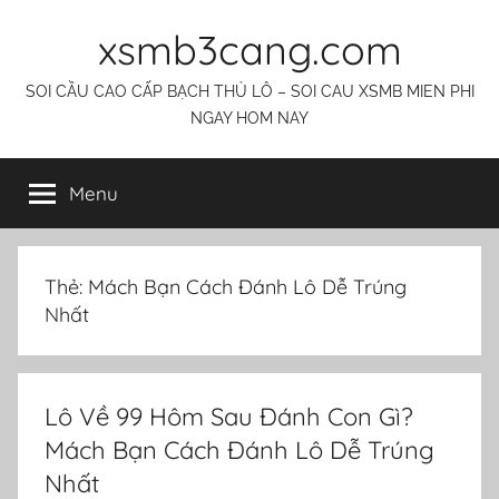
Skip
xsmb3cang.com
to
content
SOI CẦU CAO CẤP BẠCH THỦ LÔ – SOI CAU XSMB MIEN PHI
NGAY HOM NAY
Menu
Thẻ:
Mách Bạn Cách Đánh Lô Dễ Trúng
Nhất
Lô Về 99 Hôm Sau Đánh Con Gì?
Mách Bạn Cách Đánh Lô Dễ Trúng
Nhất