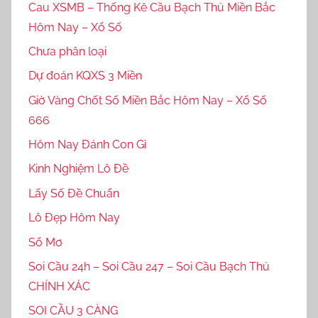
Cau XSMB – Thống Kê Cầu Bạch Thủ Miền Bắc
Hôm Nay – Xổ Số
Chưa phân loại
Dự đoán KQXS 3 Miền
Giờ Vàng Chốt Số Miền Bắc Hôm Nay – Xổ Số
666
Hôm Nay Đánh Con Gì
Kinh Nghiệm Lô Đề
Lấy Số Đề Chuẩn
Lô Đẹp Hôm Nay
Sổ Mơ
Soi Cầu 24h – Soi Cầu 247 – Soi Cầu Bạch Thủ
CHÍNH XÁC
SOI CẦU 3 CÀNG