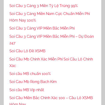
Soi Cầu 3 Càng 3 Miền Tỷ Lệ Trúng 99%
Soi Cầu 3 Càng Miền Nam Cực Chuẩn Miễn Phí
Hôm Nay 100%
Soi Cầu 3 Càng VIP Miền Bắc Miễn Phí
Soi Cầu 3 Càng VIP Miền Bắc Miễn Phí – Dự Đoán
247
Soi Cầu Lô Đề XSMB
Soi Cầu Mb Chính Xác Miễn Phí Soi Cầu Lô Chính
Xác
Soi cầu MB chuẩn 100%
Soi Cau Mb Rong Bach Kim
Soi cầu MB Víp nhất
Soi Cầu Miền Bắc Chính Xác 100 – Cầu Lô XSMB
Hôm Nay