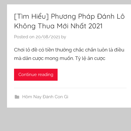
[Tìm Hiểu] Phương Pháp Đánh Lô
Không Thua Mới Nhất 2021
Posted on
20/08/2021
by
Chơi lô đề có tiền thưởng chắc chắn luôn là điều
mà dân cược mong muốn. Tỷ lệ ăn cược
Continue reading
Hôm Nay Đánh Con Gì