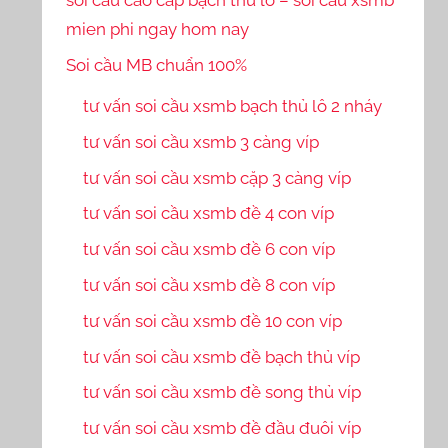
soi cầu cao cấp bạch thủ lô – soi cau xsmb
mien phi ngay hom nay
Soi cầu MB chuẩn 100%
tư vấn soi cầu xsmb bạch thủ lô 2 nháy
tư vấn soi cầu xsmb 3 càng víp
tư vấn soi cầu xsmb cặp 3 càng víp
tư vấn soi cầu xsmb đề 4 con víp
tư vấn soi cầu xsmb đề 6 con víp
tư vấn soi cầu xsmb đề 8 con víp
tư vấn soi cầu xsmb đề 10 con víp
tư vấn soi cầu xsmb đề bạch thủ víp
tư vấn soi cầu xsmb đề song thủ víp
tư vấn soi cầu xsmb đề đầu đuôi víp