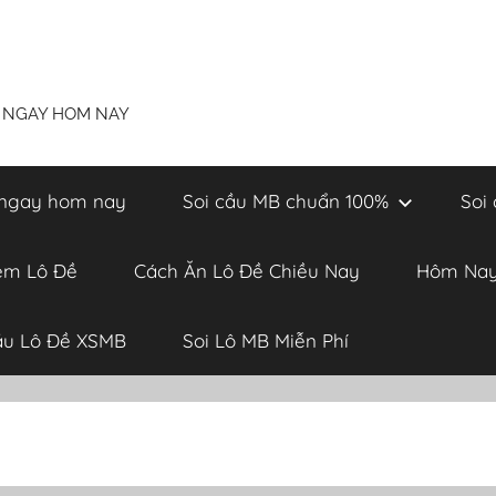
I NGAY HOM NAY
i ngay hom nay
Soi cầu MB chuẩn 100%
Soi
ệm Lô Đề
Cách Ăn Lô Đề Chiều Nay
Hôm Nay
ầu Lô Đề XSMB
Soi Lô MB Miễn Phí