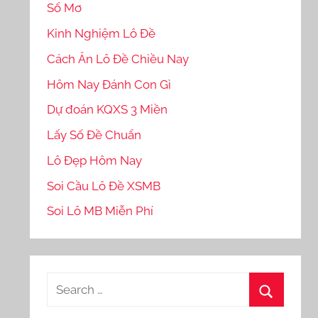
Sổ Mơ
Kinh Nghiệm Lô Đề
Cách Ăn Lô Đề Chiều Nay
Hôm Nay Đánh Con Gì
Dự đoán KQXS 3 Miền
Lấy Số Đề Chuẩn
Lô Đẹp Hôm Nay
Soi Cầu Lô Đề XSMB
Soi Lô MB Miễn Phí
Search
for:
Search