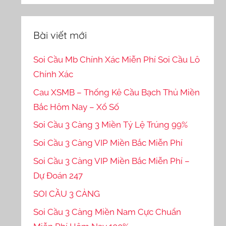
Bài viết mới
Soi Cầu Mb Chính Xác Miễn Phí Soi Cầu Lô
Chính Xác
Cau XSMB – Thống Kê Cầu Bạch Thủ Miền
Bắc Hôm Nay – Xổ Số
Soi Cầu 3 Càng 3 Miền Tỷ Lệ Trúng 99%
Soi Cầu 3 Càng VIP Miền Bắc Miễn Phí
Soi Cầu 3 Càng VIP Miền Bắc Miễn Phí –
Dự Đoán 247
SOI CẦU 3 CÀNG
Soi Cầu 3 Càng Miền Nam Cực Chuẩn