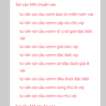
Soi cầu MN chuẩn xác
tư vấn soi cầu xsmt bao lô miền nam vip
tư vấn soi cầu xsmn cặp xíu chủ vip
tư vấn soi cầu xsmn lô 3 số giải đặc biệt
víp
tư vấn soi cầu xsmn giải tám víp
tư vấn soi cầu xsmn đặc biệt víp
tư vấn soi cầu xsmn sớ đầu đuôi giải 8
víp
tư vấn soi cầu xsmn đầu đuôi đặc biệt
tư vấn soi cầu xsmn song thủ lô víp
tư vấn soi cầu xsmn xíu chủ víp