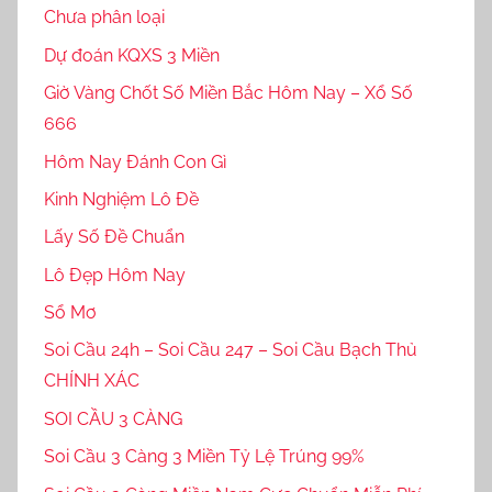
Chưa phân loại
Dự đoán KQXS 3 Miền
Giờ Vàng Chốt Số Miền Bắc Hôm Nay – Xổ Số
666
Hôm Nay Đánh Con Gì
Kinh Nghiệm Lô Đề
Lấy Số Đề Chuẩn
Lô Đẹp Hôm Nay
Sổ Mơ
Soi Cầu 24h – Soi Cầu 247 – Soi Cầu Bạch Thủ
CHÍNH XÁC
SOI CẦU 3 CÀNG
Soi Cầu 3 Càng 3 Miền Tỷ Lệ Trúng 99%