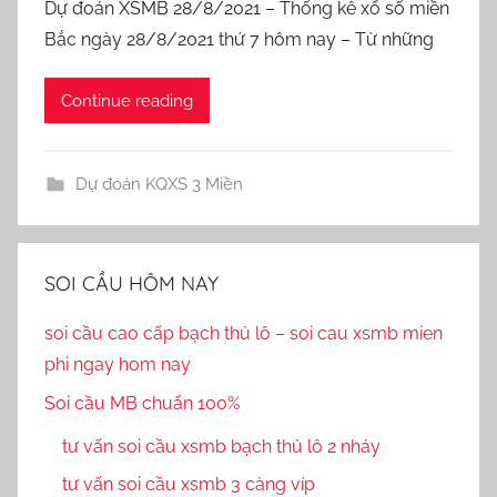
Dự đoán XSMB 28/8/2021 – Thống kê xổ số miền
Bắc ngày 28/8/2021 thứ 7 hôm nay – Từ những
Continue reading
Dự đoán KQXS 3 Miền
SOI CẦU HÔM NAY
soi cầu cao cấp bạch thủ lô – soi cau xsmb mien
phi ngay hom nay
Soi cầu MB chuẩn 100%
tư vấn soi cầu xsmb bạch thủ lô 2 nháy
tư vấn soi cầu xsmb 3 càng víp