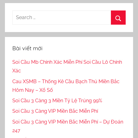
Search
for:
Search
Bài viết mới
Soi Cầu Mb Chính Xác Miễn Phí Soi Cầu Lô Chính
Xác
Cau XSMB – Thống Kê Cầu Bạch Thủ Miền Bắc
Hôm Nay – Xổ Số
Soi Cầu 3 Càng 3 Miền Tỷ Lệ Trúng 99%
Soi Cầu 3 Càng VIP Miền Bắc Miễn Phí
Soi Cầu 3 Càng VIP Miền Bắc Miễn Phí – Dự Đoán
247