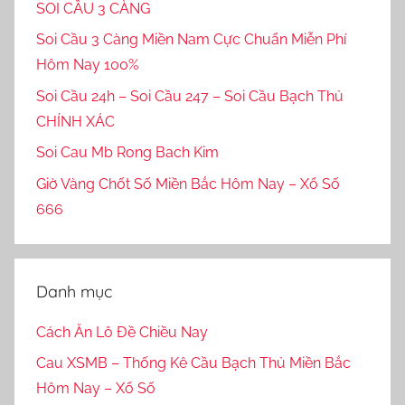
SOI CẦU 3 CÀNG
Soi Cầu 3 Càng Miền Nam Cực Chuẩn Miễn Phí
Hôm Nay 100%
Soi Cầu 24h – Soi Cầu 247 – Soi Cầu Bạch Thủ
CHÍNH XÁC
Soi Cau Mb Rong Bach Kim
Giờ Vàng Chốt Số Miền Bắc Hôm Nay – Xổ Số
666
Danh mục
Cách Ăn Lô Đề Chiều Nay
Cau XSMB – Thống Kê Cầu Bạch Thủ Miền Bắc
Hôm Nay – Xổ Số