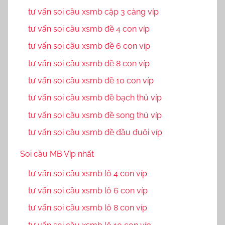
tư vấn soi cầu xsmb cặp 3 càng víp
tư vấn soi cầu xsmb đề 4 con víp
tư vấn soi cầu xsmb đề 6 con víp
tư vấn soi cầu xsmb đề 8 con víp
tư vấn soi cầu xsmb đề 10 con víp
tư vấn soi cầu xsmb đề bạch thủ víp
tư vấn soi cầu xsmb đề song thủ víp
tư vấn soi cầu xsmb đề đầu đuôi víp
Soi cầu MB Víp nhất
tư vấn soi cầu xsmb lô 4 con víp
tư vấn soi cầu xsmb lô 6 con víp
tư vấn soi cầu xsmb lô 8 con víp