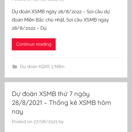
Dự đoán XSMB ngày 28/8/2022 – Soi cầu dự
đoán Miền Bắc chủ nhật. Soi cầu XSMB ngày
28/8/2022 – Dự
Continue reading
Dự đoán KQXS 3 Miền
Dự đoán XSMB thứ 7 ngày
28/8/2021 – Thống kê XSMB hôm
nay
Posted on
27/08/2021
by