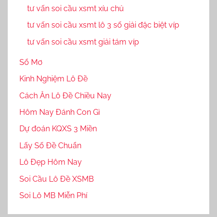
tư vấn soi cầu xsmt xíu chủ
tư vấn soi cầu xsmt lô 3 số giải đặc biệt víp
tư vấn soi cầu xsmt giải tám víp
Sổ Mơ
Kinh Nghiệm Lô Đề
Cách Ăn Lô Đề Chiều Nay
Hôm Nay Đánh Con Gì
Dự đoán KQXS 3 Miền
Lấy Số Đề Chuẩn
Lô Đẹp Hôm Nay
Soi Cầu Lô Đề XSMB
Soi Lô MB Miễn Phí