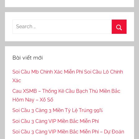
Search
for:
Search
Bài viết mới
Soi Cầu Mb Chính Xác Miễn Phí Soi Cầu Lô Chính
Xác
Cau XSMB – Thống Kê Cầu Bạch Thủ Miền Bắc
Hôm Nay – Xổ Số
Soi Cầu 3 Càng 3 Miền Tỷ Lệ Trúng 99%
Soi Cầu 3 Càng VIP Miền Bắc Miễn Phí
Soi Cầu 3 Càng VIP Miền Bắc Miễn Phí – Dự Đoán