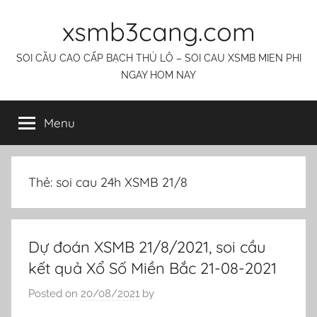
Skip
xsmb3cang.com
to
content
SOI CẦU CAO CẤP BẠCH THỦ LÔ – SOI CAU XSMB MIEN PHI
NGAY HOM NAY
Menu
Thẻ:
soi cau 24h XSMB 21/8
Dự đoán XSMB 21/8/2021, soi cầu
kết quả Xổ Số Miền Bắc 21-08-2021
Posted on
20/08/2021
by