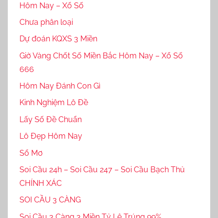
Hôm Nay – Xổ Số
Chưa phân loại
Dự đoán KQXS 3 Miền
Giờ Vàng Chốt Số Miền Bắc Hôm Nay – Xổ Số
666
Hôm Nay Đánh Con Gì
Kinh Nghiệm Lô Đề
Lấy Số Đề Chuẩn
Lô Đẹp Hôm Nay
Sổ Mơ
Soi Cầu 24h – Soi Cầu 247 – Soi Cầu Bạch Thủ
CHÍNH XÁC
SOI CẦU 3 CÀNG
Soi Cầu 3 Càng 3 Miền Tỷ Lệ Trúng 99%