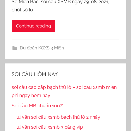
Số Miền Bắc, soi cầu XSMB ngày 29-08-2021,
chốt số lô
Continue reading
Dự đoán KQXS 3 Miền
SOI CẦU HÔM NAY
soi cầu cao cấp bạch thủ lô – soi cau xsmb mien
phi ngay hom nay
Soi cầu MB chuẩn 100%
tư vấn soi cầu xsmb bạch thủ lô 2 nháy
tư vấn soi cầu xsmb 3 càng víp