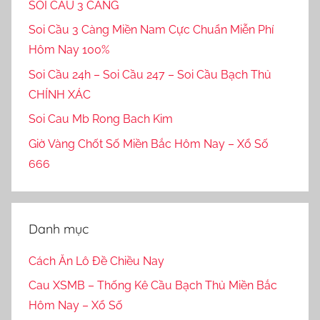
SOI CẦU 3 CÀNG
Soi Cầu 3 Càng Miền Nam Cực Chuẩn Miễn Phí
Hôm Nay 100%
Soi Cầu 24h – Soi Cầu 247 – Soi Cầu Bạch Thủ
CHÍNH XÁC
Soi Cau Mb Rong Bach Kim
Giờ Vàng Chốt Số Miền Bắc Hôm Nay – Xổ Số
666
Danh mục
Cách Ăn Lô Đề Chiều Nay
Cau XSMB – Thống Kê Cầu Bạch Thủ Miền Bắc
Hôm Nay – Xổ Số