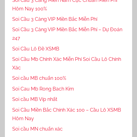
Soi Cầu 3 Càng Miền Nam Cực Chuẩn Miễn Phí
Hôm Nay 100%
Soi Cầu 3 Càng VIP Miền Bắc Miễn Phí
Soi Cầu 3 Càng VIP Miền Bắc Miễn Phí – Dự Đoán
247
Soi Cầu Lô Đề XSMB
Soi Cầu Mb Chính Xác Miễn Phí Soi Cầu Lô Chính
Xác
Soi cầu MB chuẩn 100%
Soi Cau Mb Rong Bach Kim
Soi cầu MB Víp nhất
Soi Cầu Miền Bắc Chính Xác 100 – Cầu Lô XSMB
Hôm Nay
Soi cầu MN chuẩn xác