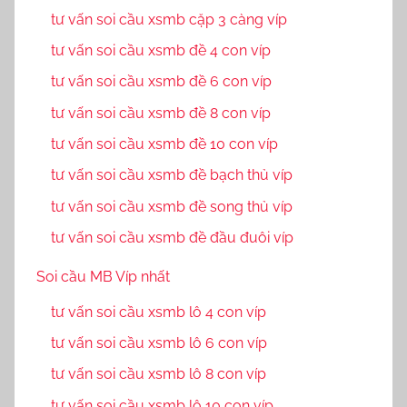
tư vấn soi cầu xsmb cặp 3 càng víp
tư vấn soi cầu xsmb đề 4 con víp
tư vấn soi cầu xsmb đề 6 con víp
tư vấn soi cầu xsmb đề 8 con víp
tư vấn soi cầu xsmb đề 10 con víp
tư vấn soi cầu xsmb đề bạch thủ víp
tư vấn soi cầu xsmb đề song thủ víp
tư vấn soi cầu xsmb đề đầu đuôi víp
Soi cầu MB Víp nhất
tư vấn soi cầu xsmb lô 4 con víp
tư vấn soi cầu xsmb lô 6 con víp
tư vấn soi cầu xsmb lô 8 con víp
tư vấn soi cầu xsmb lô 10 con víp