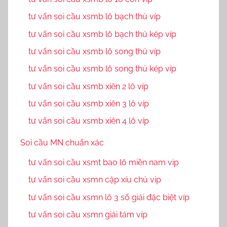
tư vấn soi cầu xsmb lô bạch thủ víp
tư vấn soi cầu xsmb lô bạch thủ kép víp
tư vấn soi cầu xsmb lô song thủ víp
tư vấn soi cầu xsmb lô song thủ kép víp
tư vấn soi cầu xsmb xiên 2 lô víp
tư vấn soi cầu xsmb xiên 3 lô víp
tư vấn soi cầu xsmb xiên 4 lô víp
Soi cầu MN chuẩn xác
tư vấn soi cầu xsmt bao lô miền nam vip
tư vấn soi cầu xsmn cặp xíu chủ vip
tư vấn soi cầu xsmn lô 3 số giải đặc biệt víp
tư vấn soi cầu xsmn giải tám víp