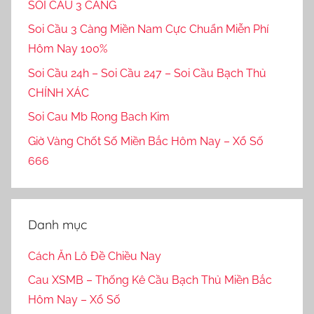
SOI CẦU 3 CÀNG
Soi Cầu 3 Càng Miền Nam Cực Chuẩn Miễn Phí
Hôm Nay 100%
Soi Cầu 24h – Soi Cầu 247 – Soi Cầu Bạch Thủ
CHÍNH XÁC
Soi Cau Mb Rong Bach Kim
Giờ Vàng Chốt Số Miền Bắc Hôm Nay – Xổ Số
666
Danh mục
Cách Ăn Lô Đề Chiều Nay
Cau XSMB – Thống Kê Cầu Bạch Thủ Miền Bắc
Hôm Nay – Xổ Số