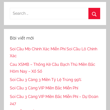
Search
for:
Search
Bài viết mới
Soi Cầu Mb Chính Xác Miễn Phí Soi Cầu Lô Chính
Xác
Cau XSMB – Thống Kê Cầu Bạch Thủ Miền Bắc
Hôm Nay – Xổ Số
Soi Cầu 3 Càng 3 Miền Tỷ Lệ Trúng 99%
Soi Cầu 3 Càng VIP Miền Bắc Miễn Phí
Soi Cầu 3 Càng VIP Miền Bắc Miễn Phí – Dự Đoán
247