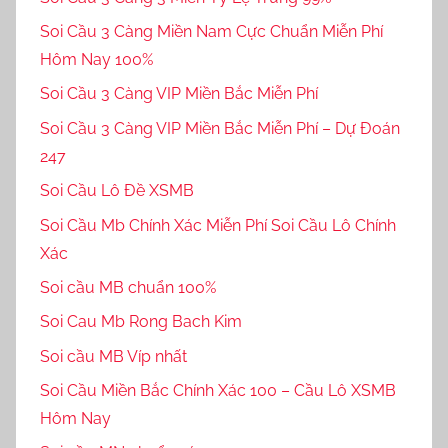
Soi Cầu 3 Càng Miền Nam Cực Chuẩn Miễn Phí
Hôm Nay 100%
Soi Cầu 3 Càng VIP Miền Bắc Miễn Phí
Soi Cầu 3 Càng VIP Miền Bắc Miễn Phí – Dự Đoán
247
Soi Cầu Lô Đề XSMB
Soi Cầu Mb Chính Xác Miễn Phí Soi Cầu Lô Chính
Xác
Soi cầu MB chuẩn 100%
Soi Cau Mb Rong Bach Kim
Soi cầu MB Víp nhất
Soi Cầu Miền Bắc Chính Xác 100 – Cầu Lô XSMB
Hôm Nay