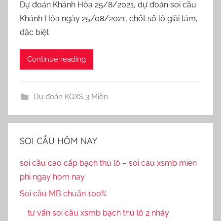
Dự đoán Khánh Hòa 25/8/2021, dự đoán soi cầu
Khánh Hòa ngày 25/08/2021, chốt số lô giải tám,
đặc biệt
Continue reading
Dự đoán KQXS 3 Miền
SOI CẦU HÔM NAY
soi cầu cao cấp bạch thủ lô – soi cau xsmb mien
phi ngay hom nay
Soi cầu MB chuẩn 100%
tư vấn soi cầu xsmb bạch thủ lô 2 nháy