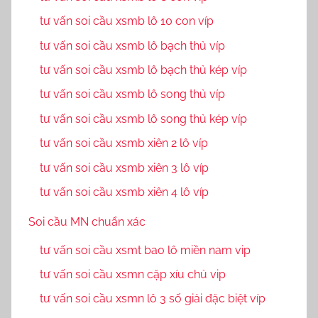
tư vấn soi cầu xsmb lô 10 con víp
tư vấn soi cầu xsmb lô bạch thủ víp
tư vấn soi cầu xsmb lô bạch thủ kép víp
tư vấn soi cầu xsmb lô song thủ víp
tư vấn soi cầu xsmb lô song thủ kép víp
tư vấn soi cầu xsmb xiên 2 lô víp
tư vấn soi cầu xsmb xiên 3 lô víp
tư vấn soi cầu xsmb xiên 4 lô víp
Soi cầu MN chuẩn xác
tư vấn soi cầu xsmt bao lô miền nam vip
tư vấn soi cầu xsmn cặp xíu chủ vip
tư vấn soi cầu xsmn lô 3 số giải đặc biệt víp