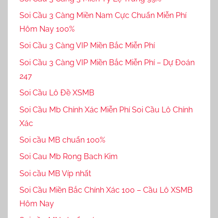
Soi Cầu 3 Càng Miền Nam Cực Chuẩn Miễn Phí
Hôm Nay 100%
Soi Cầu 3 Càng VIP Miền Bắc Miễn Phí
Soi Cầu 3 Càng VIP Miền Bắc Miễn Phí – Dự Đoán
247
Soi Cầu Lô Đề XSMB
Soi Cầu Mb Chính Xác Miễn Phí Soi Cầu Lô Chính
Xác
Soi cầu MB chuẩn 100%
Soi Cau Mb Rong Bach Kim
Soi cầu MB Víp nhất
Soi Cầu Miền Bắc Chính Xác 100 – Cầu Lô XSMB
Hôm Nay