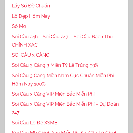
Lấy Số Đề Chuẩn
Lô Đẹp Hôm Nay
Sổ Mơ
Soi Cầu 24h – Soi Cầu 247 – Soi Cầu Bạch Thủ
CHÍNH XÁC
SOI CẦU 3 CÀNG
Soi Cầu 3 Càng 3 Miền Tỷ Lệ Trúng 99%
Soi Cầu 3 Càng Miền Nam Cực Chuẩn Miễn Phí
Hôm Nay 100%
Soi Cầu 3 Càng VIP Miền Bắc Miễn Phí
Soi Cầu 3 Càng VIP Miền Bắc Miễn Phí – Dự Đoán
247
Soi Cầu Lô Đề XSMB
Soi Cầu Mb Chính Xác Miễn Phí Soi Cầu Lô Chính