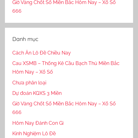
Giờ Vàng Chốt Số Miền Bắc Hôm Nay – Xổ Số
666
Danh mục
Cách Ăn Lô Đề Chiều Nay
Cau XSMB – Thống Kê Cầu Bạch Thủ Miền Bắc
Hôm Nay – Xổ Số
Chưa phân loại
Dự đoán KQXS 3 Miền
Giờ Vàng Chốt Số Miền Bắc Hôm Nay – Xổ Số
666
Hôm Nay Đánh Con Gì
Kinh Nghiệm Lô Đề