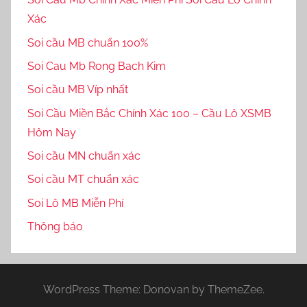
Xác
Soi cầu MB chuẩn 100%
Soi Cau Mb Rong Bach Kim
Soi cầu MB Víp nhất
Soi Cầu Miền Bắc Chính Xác 100 – Cầu Lô XSMB
Hôm Nay
Soi cầu MN chuẩn xác
Soi cầu MT chuẩn xác
Soi Lô MB Miễn Phí
Thông báo
WordPress Theme: Donovan by ThemeZee.