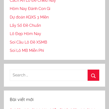
Cách Ăn Lô Đề Chiều Nay
Hôm Nay Đánh Con Gì
Dự đoán KQXS 3 Miền
Lấy Số Đề Chuẩn
Lô Đẹp Hôm Nay
Soi Cầu Lô Đề XSMB
Soi Lô MB Miễn Phí
Search
for:
Search
Bài viết mới