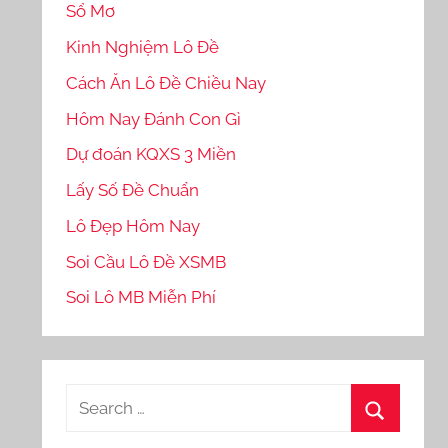
Sổ Mơ
Kinh Nghiệm Lô Đề
Cách Ăn Lô Đề Chiều Nay
Hôm Nay Đánh Con Gì
Dự đoán KQXS 3 Miền
Lấy Số Đề Chuẩn
Lô Đẹp Hôm Nay
Soi Cầu Lô Đề XSMB
Soi Lô MB Miễn Phí
Search
for:
Search