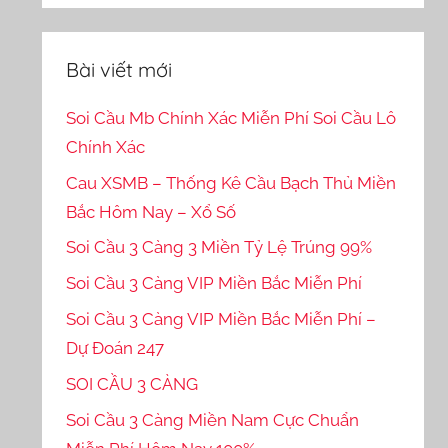
Bài viết mới
Soi Cầu Mb Chính Xác Miễn Phí Soi Cầu Lô
Chính Xác
Cau XSMB – Thống Kê Cầu Bạch Thủ Miền
Bắc Hôm Nay – Xổ Số
Soi Cầu 3 Càng 3 Miền Tỷ Lệ Trúng 99%
Soi Cầu 3 Càng VIP Miền Bắc Miễn Phí
Soi Cầu 3 Càng VIP Miền Bắc Miễn Phí –
Dự Đoán 247
SOI CẦU 3 CÀNG
Soi Cầu 3 Càng Miền Nam Cực Chuẩn