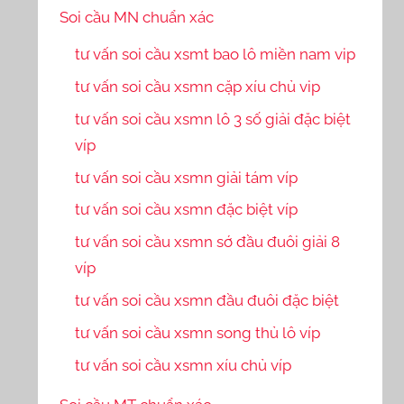
Soi cầu MN chuẩn xác
tư vấn soi cầu xsmt bao lô miền nam vip
tư vấn soi cầu xsmn cặp xíu chủ vip
tư vấn soi cầu xsmn lô 3 số giải đặc biệt
víp
tư vấn soi cầu xsmn giải tám víp
tư vấn soi cầu xsmn đặc biệt víp
tư vấn soi cầu xsmn sớ đầu đuôi giải 8
víp
tư vấn soi cầu xsmn đầu đuôi đặc biệt
tư vấn soi cầu xsmn song thủ lô víp
tư vấn soi cầu xsmn xíu chủ víp