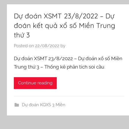
Dự đoán XSMT 23/8/2022 – Dự
đoán kết quả xổ số Miền Trung
thứ 3
Posted on
22/08/2022
by
Dự đoán XSMT 23/8/2022 – Dự đoán xổ số Miền
Trung thứ 3 – Thống kê phân tích soi cầu
Continue reading
Dự đoán KQXS 3 Miền