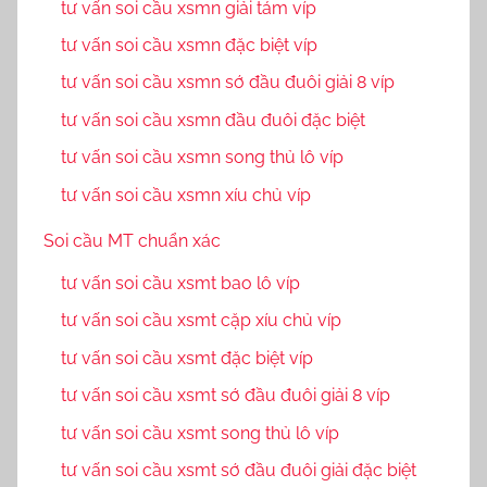
tư vấn soi cầu xsmn giải tám víp
tư vấn soi cầu xsmn đặc biệt víp
tư vấn soi cầu xsmn sớ đầu đuôi giải 8 víp
tư vấn soi cầu xsmn đầu đuôi đặc biệt
tư vấn soi cầu xsmn song thủ lô víp
tư vấn soi cầu xsmn xíu chủ víp
Soi cầu MT chuẩn xác
tư vấn soi cầu xsmt bao lô víp
tư vấn soi cầu xsmt cặp xíu chủ víp
tư vấn soi cầu xsmt đặc biệt víp
tư vấn soi cầu xsmt sớ đầu đuôi giải 8 víp
tư vấn soi cầu xsmt song thủ lô víp
tư vấn soi cầu xsmt sớ đầu đuôi giải đặc biệt