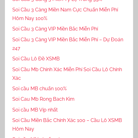
Soi Cầu 3 Càng Miền Nam Cực Chuẩn Miễn Phí
Hôm Nay 100%
Soi Cầu 3 Càng VIP Miền Bắc Miễn Phí
Soi Cầu 3 Càng VIP Miền Bắc Miễn Phí – Dự Đoán
247
Soi Cầu Lô Đề XSMB
Soi Cầu Mb Chính Xác Miễn Phí Soi Cầu Lô Chính
Xác
Soi cầu MB chuẩn 100%
Soi Cau Mb Rong Bach Kim
Soi cầu MB Víp nhất
Soi Cầu Miền Bắc Chính Xác 100 – Cầu Lô XSMB
Hôm Nay