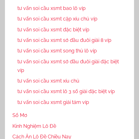
tư vấn soi cầu xsmt bao lô víp
tư vấn soi cầu xsmt cặp xíu chủ víp
tư vấn soi cầu xsmt đặc biệt víp
tư vấn soi cầu xsmt sớ đầu đuôi giải 8 víp
tư vấn soi cầu xsmt song thủ lô víp
tư vấn soi cầu xsmt sớ đầu đuôi giải đặc biệt
víp
tư vấn soi cầu xsmt xíu chủ
tư vấn soi cầu xsmt lô 3 số giải đặc biệt víp
tư vấn soi cầu xsmt giải tám víp
Sổ Mơ
Kinh Nghiệm Lô Đề
Cách Ăn Lô Đề Chiều Nay