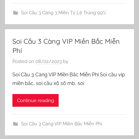
Soi Cầu 3 Càng 3 Miền Tỷ Lệ Trúng 99%
Soi Cầu 3 Càng VIP Miền Bắc Miễn
Phí
Posted on
08/02/2023
by
Soi Cầu 3 Càng VIP Miền Bắc Miễn Phí Soi cầu vip
miền bắc, soi cầu xổ số mb, soi
Continue reading
Soi Cầu 3 Càng VIP Miền Bắc Miễn Phí