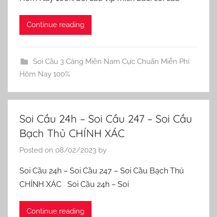
Continue reading
Soi Cầu 3 Càng Miền Nam Cực Chuẩn Miễn Phí
Hôm Nay 100%
Soi Cầu 24h – Soi Cầu 247 – Soi Cầu
Bạch Thủ CHÍNH XÁC
Posted on
08/02/2023
by
Soi Cầu 24h – Soi Cầu 247 – Soi Cầu Bạch Thủ
CHÍNH XÁC Soi Cầu 24h – Soi
Continue reading