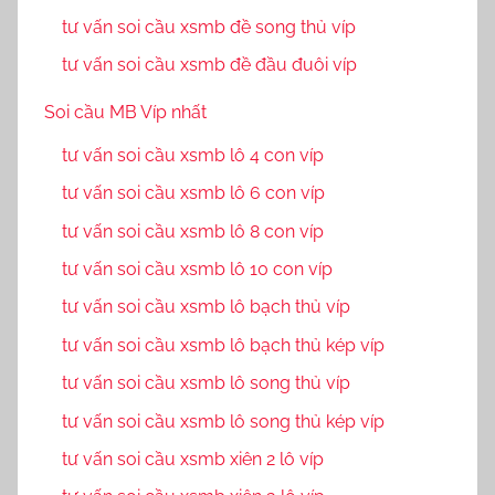
tư vấn soi cầu xsmb đề song thủ víp
tư vấn soi cầu xsmb đề đầu đuôi víp
Soi cầu MB Víp nhất
tư vấn soi cầu xsmb lô 4 con víp
tư vấn soi cầu xsmb lô 6 con víp
tư vấn soi cầu xsmb lô 8 con víp
tư vấn soi cầu xsmb lô 10 con víp
tư vấn soi cầu xsmb lô bạch thủ víp
tư vấn soi cầu xsmb lô bạch thủ kép víp
tư vấn soi cầu xsmb lô song thủ víp
tư vấn soi cầu xsmb lô song thủ kép víp
tư vấn soi cầu xsmb xiên 2 lô víp