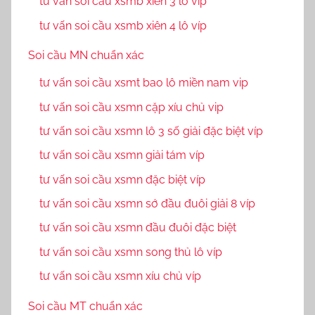
tư vấn soi cầu xsmb xiên 3 lô víp
tư vấn soi cầu xsmb xiên 4 lô víp
Soi cầu MN chuẩn xác
tư vấn soi cầu xsmt bao lô miền nam vip
tư vấn soi cầu xsmn cặp xíu chủ vip
tư vấn soi cầu xsmn lô 3 số giải đặc biệt víp
tư vấn soi cầu xsmn giải tám víp
tư vấn soi cầu xsmn đặc biệt víp
tư vấn soi cầu xsmn sớ đầu đuôi giải 8 víp
tư vấn soi cầu xsmn đầu đuôi đặc biệt
tư vấn soi cầu xsmn song thủ lô víp
tư vấn soi cầu xsmn xíu chủ víp
Soi cầu MT chuẩn xác