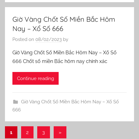
Giờ Vàng Chốt Số Miền Bắc Hôm
Nay – Xổ Số 666
Posted on
08/02/2023
by
Giờ Vàng Chốt Số Miền Bắc Hôm Nay – Xổ Số
666 Chốt số miền Bắc hôm nay chính xác
Continue reading
Giờ Vàng Chốt Số Miền Bắc Hôm Nay – Xổ Số
666
Phân
Next
1
2
3
»