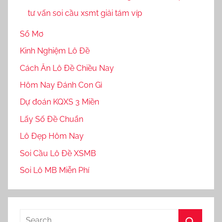
tư vấn soi cầu xsmt giải tám víp
Sổ Mơ
Kinh Nghiệm Lô Đề
Cách Ăn Lô Đề Chiều Nay
Hôm Nay Đánh Con Gì
Dự đoán KQXS 3 Miền
Lấy Số Đề Chuẩn
Lô Đẹp Hôm Nay
Soi Cầu Lô Đề XSMB
Soi Lô MB Miễn Phí
Search