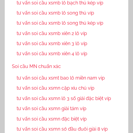
tư vấn soi cầu xsmb lô bạch thủ kép víp
tư vấn soi cầu xsmb lô song thủ víp
tư vấn soi cầu xsmb lô song thủ kép víp
tư vấn soi cầu xsmb xiên 2 lô víp
tư vấn soi cầu xsmb xiên 3 lô víp
tư vấn soi cầu xsmb xiên 4 lô víp
Soi cầu MN chuẩn xác
tư vấn soi cầu xsmt bao lô miền nam vip
tư vấn soi cầu xsmn cặp xíu chủ vip
tư vấn soi cầu xsmn lô 3 số giải đặc biệt víp
tư vấn soi cầu xsmn giải tám víp
tư vấn soi cầu xsmn đặc biệt víp
tư vấn soi cầu xsmn sớ đầu đuôi giải 8 víp