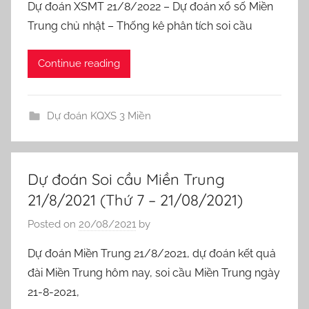
Dự đoán XSMT 21/8/2022 – Dự đoán xổ số Miền
Trung chủ nhật – Thống kê phân tích soi cầu
Continue reading
Dự đoán KQXS 3 Miền
Dự đoán Soi cầu Miền Trung
21/8/2021 (Thứ 7 – 21/08/2021)
Posted on
20/08/2021
by
Dự đoán Miền Trung 21/8/2021, dự đoán kết quả
đài Miền Trung hôm nay, soi cầu Miền Trung ngày
21-8-2021,