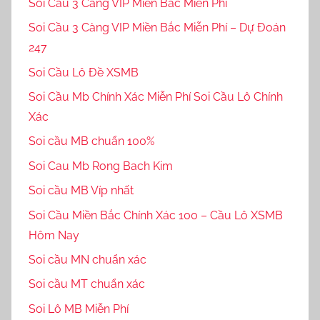
Soi Cầu 3 Càng VIP Miền Bắc Miễn Phí
Soi Cầu 3 Càng VIP Miền Bắc Miễn Phí – Dự Đoán
247
Soi Cầu Lô Đề XSMB
Soi Cầu Mb Chính Xác Miễn Phí Soi Cầu Lô Chính
Xác
Soi cầu MB chuẩn 100%
Soi Cau Mb Rong Bach Kim
Soi cầu MB Víp nhất
Soi Cầu Miền Bắc Chính Xác 100 – Cầu Lô XSMB
Hôm Nay
Soi cầu MN chuẩn xác
Soi cầu MT chuẩn xác
Soi Lô MB Miễn Phí