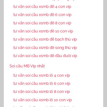
tư vấn soi cầu xsmb đề 4 con víp
tư vấn soi cầu xsmb đề 6 con víp
tư vấn soi cầu xsmb đề 8 con víp
tư vấn soi cầu xsmb đề 10 con víp
tư vấn soi cầu xsmb đề bạch thủ víp
tư vấn soi cầu xsmb đề song thủ víp
tư vấn soi cầu xsmb đề đầu đuôi víp
Soi cầu MB Víp nhất
tư vấn soi cầu xsmb lô 4 con víp
tư vấn soi cầu xsmb lô 6 con víp
tư vấn soi cầu xsmb lô 8 con víp
tư vấn soi cầu xsmb lô 10 con víp