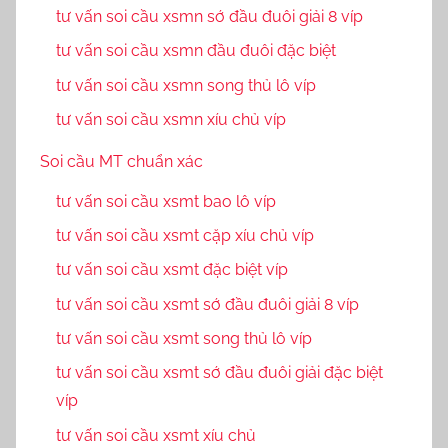
tư vấn soi cầu xsmn sớ đầu đuôi giải 8 víp
tư vấn soi cầu xsmn đầu đuôi đặc biệt
tư vấn soi cầu xsmn song thủ lô víp
tư vấn soi cầu xsmn xíu chủ víp
Soi cầu MT chuẩn xác
tư vấn soi cầu xsmt bao lô víp
tư vấn soi cầu xsmt cặp xíu chủ víp
tư vấn soi cầu xsmt đặc biệt víp
tư vấn soi cầu xsmt sớ đầu đuôi giải 8 víp
tư vấn soi cầu xsmt song thủ lô víp
tư vấn soi cầu xsmt sớ đầu đuôi giải đặc biệt
víp
tư vấn soi cầu xsmt xíu chủ