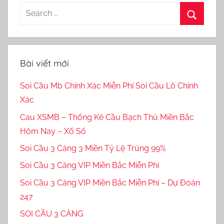
Search
for:
Search
Bài viết mới
Soi Cầu Mb Chính Xác Miễn Phí Soi Cầu Lô Chính
Xác
Cau XSMB – Thống Kê Cầu Bạch Thủ Miền Bắc
Hôm Nay – Xổ Số
Soi Cầu 3 Càng 3 Miền Tỷ Lệ Trúng 99%
Soi Cầu 3 Càng VIP Miền Bắc Miễn Phí
Soi Cầu 3 Càng VIP Miền Bắc Miễn Phí – Dự Đoán
247
SOI CẦU 3 CÀNG