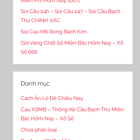
Miễn Phí Hôm Nay 100%
Soi Cầu 24h – Soi Cầu 247 – Soi Cầu Bạch
Thủ CHÍNH XÁC
Soi Cau Mb Rong Bach Kim
Giờ Vàng Chốt Số Miền Bắc Hôm Nay – Xổ
Số 666
Danh mục
Cách Ăn Lô Đề Chiều Nay
Cau XSMB – Thống Kê Cầu Bạch Thủ Miền
Bắc Hôm Nay – Xổ Số
Chưa phân loại