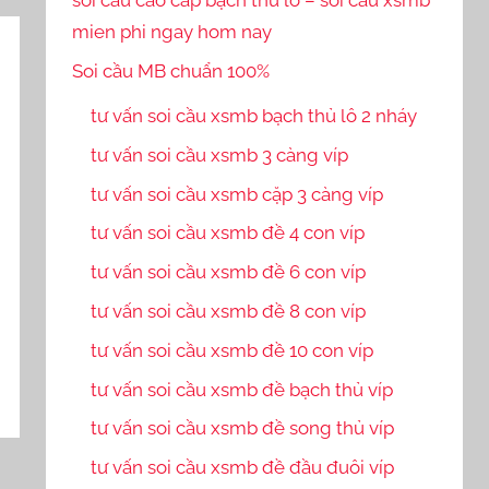
soi cầu cao cấp bạch thủ lô – soi cau xsmb
mien phi ngay hom nay
Soi cầu MB chuẩn 100%
tư vấn soi cầu xsmb bạch thủ lô 2 nháy
tư vấn soi cầu xsmb 3 càng víp
tư vấn soi cầu xsmb cặp 3 càng víp
tư vấn soi cầu xsmb đề 4 con víp
tư vấn soi cầu xsmb đề 6 con víp
tư vấn soi cầu xsmb đề 8 con víp
tư vấn soi cầu xsmb đề 10 con víp
tư vấn soi cầu xsmb đề bạch thủ víp
tư vấn soi cầu xsmb đề song thủ víp
tư vấn soi cầu xsmb đề đầu đuôi víp