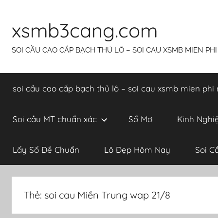
Skip
to
xsmb3cang.com
content
SOI CẦU CAO CẤP BẠCH THỦ LÔ – SOI CAU XSMB MIEN PH
soi cầu cao cấp bạch thủ lô – soi cau xsmb mien ph
Soi cầu MT chuẩn xác
Sổ Mơ
Kinh Nghi
Lấy Số Đề Chuẩn
Lô Đẹp Hôm Nay
Soi C
Thẻ:
soi cau Miền Trung wap 21/8