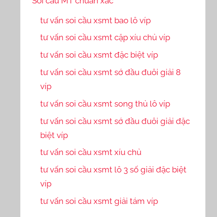
Soi cầu MT chuẩn xác
tư vấn soi cầu xsmt bao lô víp
tư vấn soi cầu xsmt cặp xíu chủ víp
tư vấn soi cầu xsmt đặc biệt víp
tư vấn soi cầu xsmt sớ đầu đuôi giải 8
víp
tư vấn soi cầu xsmt song thủ lô víp
tư vấn soi cầu xsmt sớ đầu đuôi giải đặc
biệt víp
tư vấn soi cầu xsmt xíu chủ
tư vấn soi cầu xsmt lô 3 số giải đặc biệt
víp
tư vấn soi cầu xsmt giải tám víp