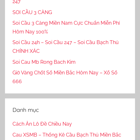
247
SOI CẦU 3 CÀNG
Soi Cầu 3 Càng Miền Nam Cực Chuẩn Miễn Phí
Hôm Nay 100%
Soi Cầu 24h – Soi Cầu 247 – Soi Cầu Bạch Thủ
CHÍNH XÁC
Soi Cau Mb Rong Bach Kim
Giờ Vàng Chốt Số Miền Bắc Hôm Nay – Xổ Số
666
Danh mục
Cách Ăn Lô Đề Chiều Nay
Cau XSMB – Thống Kê Cầu Bạch Thủ Miền Bắc