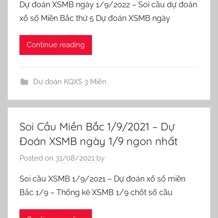
Dự đoán XSMB ngày 1/9/2022 – Soi cầu dự đoán
xổ số Miền Bắc thứ 5 Dự đoán XSMB ngày
Continue reading
Dự đoán KQXS 3 Miền
Soi Cầu Miền Bắc 1/9/2021 – Dự
Đoán XSMB ngày 1/9 ngon nhất
Posted on
31/08/2021
by
Soi cầu XSMB 1/9/2021 – Dự đoán xổ số miền
Bắc 1/9 – Thống kê XSMB 1/9 chốt số cầu