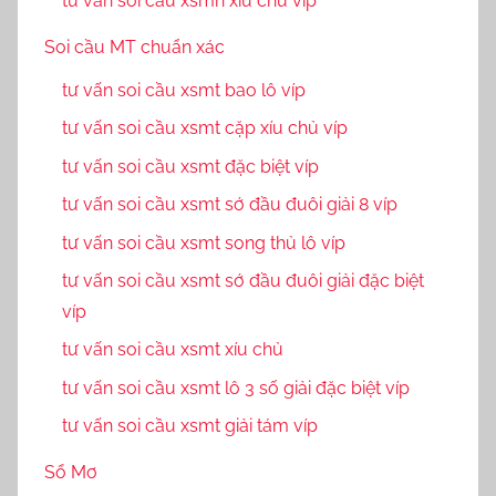
tư vấn soi cầu xsmn xíu chủ víp
Soi cầu MT chuẩn xác
tư vấn soi cầu xsmt bao lô víp
tư vấn soi cầu xsmt cặp xíu chủ víp
tư vấn soi cầu xsmt đặc biệt víp
tư vấn soi cầu xsmt sớ đầu đuôi giải 8 víp
tư vấn soi cầu xsmt song thủ lô víp
tư vấn soi cầu xsmt sớ đầu đuôi giải đặc biệt
víp
tư vấn soi cầu xsmt xíu chủ
tư vấn soi cầu xsmt lô 3 số giải đặc biệt víp
tư vấn soi cầu xsmt giải tám víp
Sổ Mơ