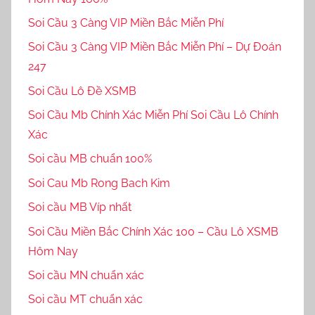
Soi Cầu 3 Càng VIP Miền Bắc Miễn Phí
Soi Cầu 3 Càng VIP Miền Bắc Miễn Phí – Dự Đoán
247
Soi Cầu Lô Đề XSMB
Soi Cầu Mb Chính Xác Miễn Phí Soi Cầu Lô Chính
Xác
Soi cầu MB chuẩn 100%
Soi Cau Mb Rong Bach Kim
Soi cầu MB Víp nhất
Soi Cầu Miền Bắc Chính Xác 100 – Cầu Lô XSMB
Hôm Nay
Soi cầu MN chuẩn xác
Soi cầu MT chuẩn xác