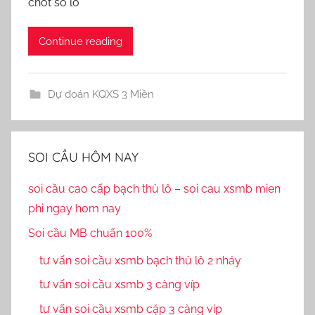
chốt số lô
Continue reading
Dự đoán KQXS 3 Miền
SOI CẦU HÔM NAY
soi cầu cao cấp bạch thủ lô – soi cau xsmb mien
phi ngay hom nay
Soi cầu MB chuẩn 100%
tư vấn soi cầu xsmb bạch thủ lô 2 nháy
tư vấn soi cầu xsmb 3 càng víp
tư vấn soi cầu xsmb cặp 3 càng víp