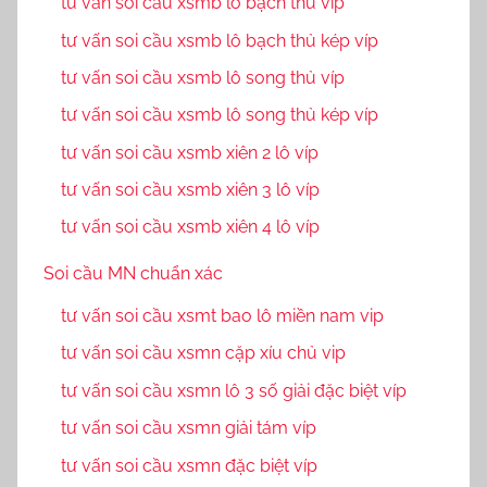
tư vấn soi cầu xsmb lô bạch thủ víp
tư vấn soi cầu xsmb lô bạch thủ kép víp
tư vấn soi cầu xsmb lô song thủ víp
tư vấn soi cầu xsmb lô song thủ kép víp
tư vấn soi cầu xsmb xiên 2 lô víp
tư vấn soi cầu xsmb xiên 3 lô víp
tư vấn soi cầu xsmb xiên 4 lô víp
Soi cầu MN chuẩn xác
tư vấn soi cầu xsmt bao lô miền nam vip
tư vấn soi cầu xsmn cặp xíu chủ vip
tư vấn soi cầu xsmn lô 3 số giải đặc biệt víp
tư vấn soi cầu xsmn giải tám víp
tư vấn soi cầu xsmn đặc biệt víp