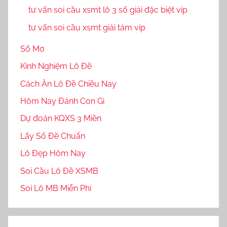
tư vấn soi cầu xsmt lô 3 số giải đặc biệt víp
tư vấn soi cầu xsmt giải tám víp
Sổ Mơ
Kinh Nghiệm Lô Đề
Cách Ăn Lô Đề Chiều Nay
Hôm Nay Đánh Con Gì
Dự đoán KQXS 3 Miền
Lấy Số Đề Chuẩn
Lô Đẹp Hôm Nay
Soi Cầu Lô Đề XSMB
Soi Lô MB Miễn Phí