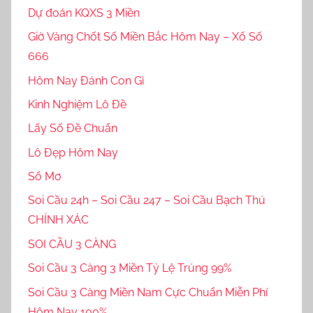
Dự đoán KQXS 3 Miền
Giờ Vàng Chốt Số Miền Bắc Hôm Nay – Xổ Số
666
Hôm Nay Đánh Con Gì
Kinh Nghiệm Lô Đề
Lấy Số Đề Chuẩn
Lô Đẹp Hôm Nay
Sổ Mơ
Soi Cầu 24h – Soi Cầu 247 – Soi Cầu Bạch Thủ
CHÍNH XÁC
SOI CẦU 3 CÀNG
Soi Cầu 3 Càng 3 Miền Tỷ Lệ Trúng 99%
Soi Cầu 3 Càng Miền Nam Cực Chuẩn Miễn Phí
Hôm Nay 100%