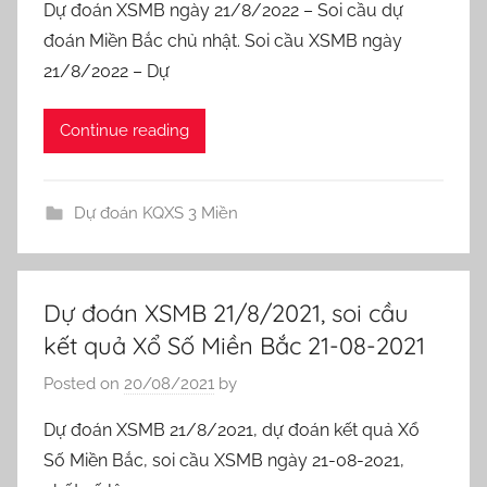
Dự đoán XSMB ngày 21/8/2022 – Soi cầu dự
đoán Miền Bắc chủ nhật. Soi cầu XSMB ngày
21/8/2022 – Dự
Continue reading
Dự đoán KQXS 3 Miền
Dự đoán XSMB 21/8/2021, soi cầu
kết quả Xổ Số Miền Bắc 21-08-2021
Posted on
20/08/2021
by
Dự đoán XSMB 21/8/2021, dự đoán kết quả Xổ
Số Miền Bắc, soi cầu XSMB ngày 21-08-2021,