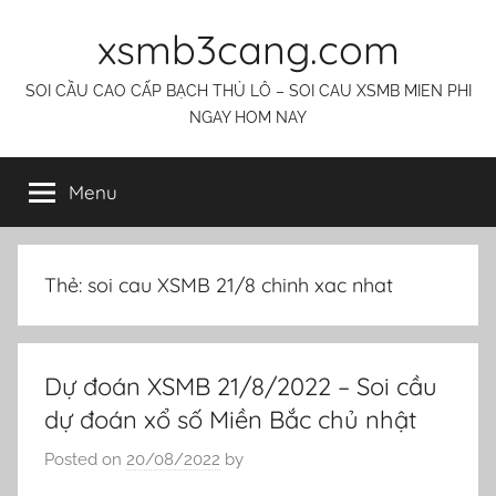
Skip
xsmb3cang.com
to
content
SOI CẦU CAO CẤP BẠCH THỦ LÔ – SOI CAU XSMB MIEN PHI
NGAY HOM NAY
Menu
Thẻ:
soi cau XSMB 21/8 chinh xac nhat
Dự đoán XSMB 21/8/2022 – Soi cầu
dự đoán xổ số Miền Bắc chủ nhật
Posted on
20/08/2022
by