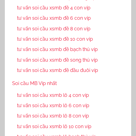
tư vấn soi cầu xsmb đề 4 con víp
tư vấn soi cầu xsmb đề 6 con víp
tư vấn soi cầu xsmb đề 8 con víp
tư vấn soi cầu xsmb đề 10 con víp
tư vấn soi cầu xsmb đề bạch thủ víp
tư vấn soi cầu xsmb đề song thủ víp
tư vấn soi cầu xsmb đề đầu đuôi víp
Soi cầu MB Víp nhất
tư vấn soi cầu xsmb lô 4 con víp
tư vấn soi cầu xsmb lô 6 con víp
tư vấn soi cầu xsmb lô 8 con víp
tư vấn soi cầu xsmb lô 10 con víp