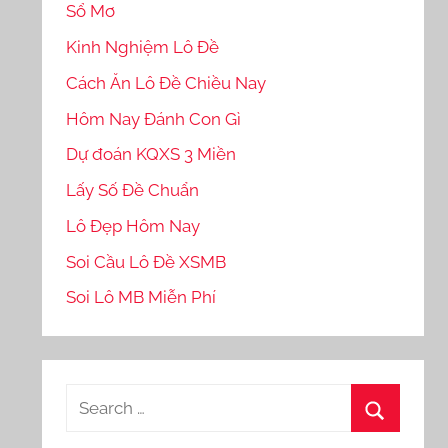
Sổ Mơ
Kinh Nghiệm Lô Đề
Cách Ăn Lô Đề Chiều Nay
Hôm Nay Đánh Con Gì
Dự đoán KQXS 3 Miền
Lấy Số Đề Chuẩn
Lô Đẹp Hôm Nay
Soi Cầu Lô Đề XSMB
Soi Lô MB Miễn Phí
Search
for:
Search