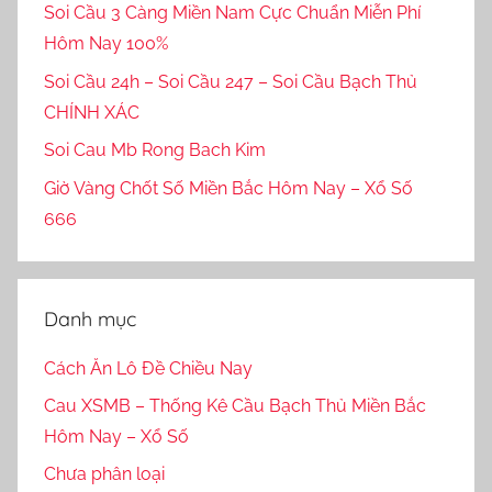
Soi Cầu 3 Càng Miền Nam Cực Chuẩn Miễn Phí
Hôm Nay 100%
Soi Cầu 24h – Soi Cầu 247 – Soi Cầu Bạch Thủ
CHÍNH XÁC
Soi Cau Mb Rong Bach Kim
Giờ Vàng Chốt Số Miền Bắc Hôm Nay – Xổ Số
666
Danh mục
Cách Ăn Lô Đề Chiều Nay
Cau XSMB – Thống Kê Cầu Bạch Thủ Miền Bắc
Hôm Nay – Xổ Số
Chưa phân loại