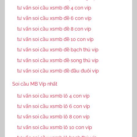
tư vấn soi cầu xsmb đề 4 con víp
tư vấn soi cầu xsmb đề 6 con víp
tư vấn soi cầu xsmb đề 8 con víp
tư vấn soi cầu xsmb đề 10 con víp
tư vấn soi cầu xsmb đề bạch thủ víp
tư vấn soi cầu xsmb đề song thủ víp
tư vấn soi cầu xsmb đề đầu đuôi víp
Soi cầu MB Víp nhất
tư vấn soi cầu xsmb lô 4 con víp
tư vấn soi cầu xsmb lô 6 con víp
tư vấn soi cầu xsmb lô 8 con víp
tư vấn soi cầu xsmb lô 10 con víp