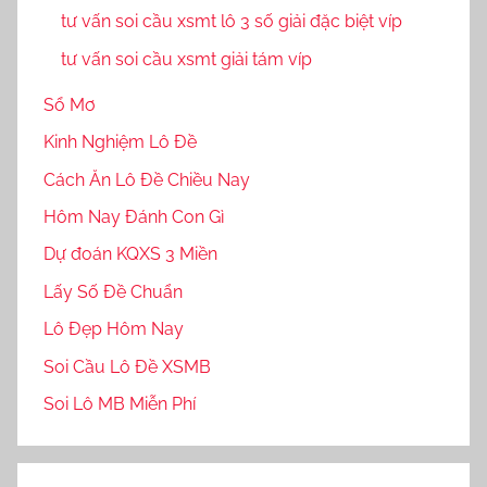
tư vấn soi cầu xsmt lô 3 số giải đặc biệt víp
tư vấn soi cầu xsmt giải tám víp
Sổ Mơ
Kinh Nghiệm Lô Đề
Cách Ăn Lô Đề Chiều Nay
Hôm Nay Đánh Con Gì
Dự đoán KQXS 3 Miền
Lấy Số Đề Chuẩn
Lô Đẹp Hôm Nay
Soi Cầu Lô Đề XSMB
Soi Lô MB Miễn Phí