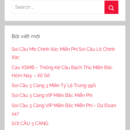
Search
for:
Search
Bài viết mới
Soi Cầu Mb Chính Xác Miễn Phí Soi Cầu Lô Chính
Xác
Cau XSMB – Thống Kê Cầu Bạch Thủ Miền Bắc
Hôm Nay – Xổ Số
Soi Cầu 3 Càng 3 Miền Tỷ Lệ Trúng 99%
Soi Cầu 3 Càng VIP Miền Bắc Miễn Phí
Soi Cầu 3 Càng VIP Miền Bắc Miễn Phí – Dự Đoán
247
SOI CẦU 3 CÀNG