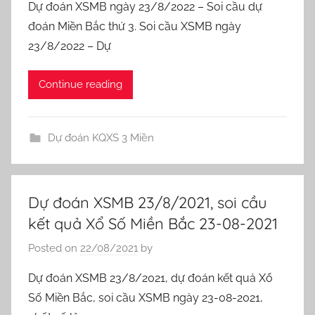
Dự đoán XSMB ngày 23/8/2022 – Soi cầu dự
đoán Miền Bắc thứ 3. Soi cầu XSMB ngày
23/8/2022 – Dự
Continue reading
Dự đoán KQXS 3 Miền
Dự đoán XSMB 23/8/2021, soi cầu
kết quả Xổ Số Miền Bắc 23-08-2021
Posted on
22/08/2021
by
Dự đoán XSMB 23/8/2021, dự đoán kết quả Xổ
Số Miền Bắc, soi cầu XSMB ngày 23-08-2021,