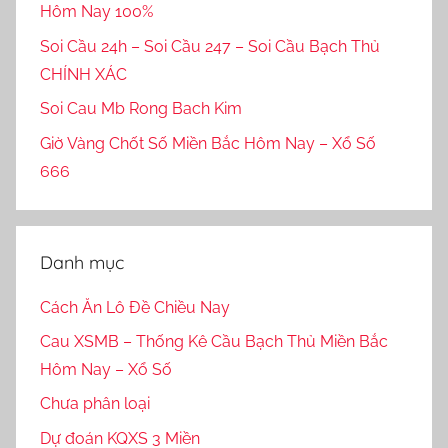
Hôm Nay 100%
Soi Cầu 24h – Soi Cầu 247 – Soi Cầu Bạch Thủ
CHÍNH XÁC
Soi Cau Mb Rong Bach Kim
Giờ Vàng Chốt Số Miền Bắc Hôm Nay – Xổ Số
666
Danh mục
Cách Ăn Lô Đề Chiều Nay
Cau XSMB – Thống Kê Cầu Bạch Thủ Miền Bắc
Hôm Nay – Xổ Số
Chưa phân loại
Dự đoán KQXS 3 Miền