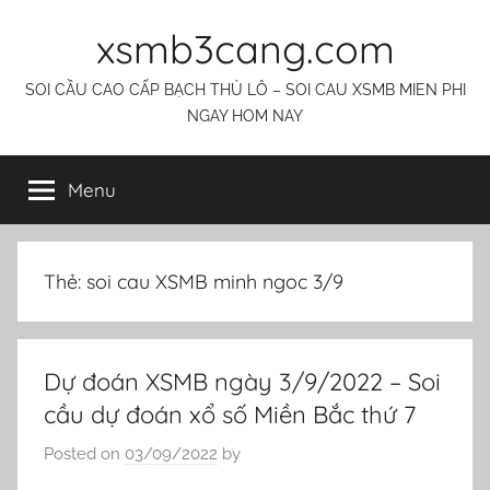
Skip
xsmb3cang.com
to
content
SOI CẦU CAO CẤP BẠCH THỦ LÔ – SOI CAU XSMB MIEN PHI
NGAY HOM NAY
Menu
Thẻ:
soi cau XSMB minh ngoc 3/9
Dự đoán XSMB ngày 3/9/2022 – Soi
cầu dự đoán xổ số Miền Bắc thứ 7
Posted on
03/09/2022
by