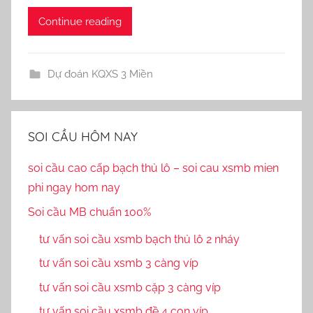
Continue reading
Dự đoán KQXS 3 Miền
SOI CẦU HÔM NAY
soi cầu cao cấp bạch thủ lô – soi cau xsmb mien
phi ngay hom nay
Soi cầu MB chuẩn 100%
tư vấn soi cầu xsmb bạch thủ lô 2 nháy
tư vấn soi cầu xsmb 3 càng víp
tư vấn soi cầu xsmb cặp 3 càng víp
tư vấn soi cầu xsmb đề 4 con víp