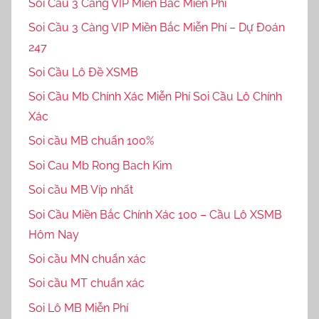
Soi Cầu 3 Càng VIP Miền Bắc Miễn Phí
Soi Cầu 3 Càng VIP Miền Bắc Miễn Phí – Dự Đoán
247
Soi Cầu Lô Đề XSMB
Soi Cầu Mb Chính Xác Miễn Phí Soi Cầu Lô Chính
Xác
Soi cầu MB chuẩn 100%
Soi Cau Mb Rong Bach Kim
Soi cầu MB Víp nhất
Soi Cầu Miền Bắc Chính Xác 100 – Cầu Lô XSMB
Hôm Nay
Soi cầu MN chuẩn xác
Soi cầu MT chuẩn xác
Soi Lô MB Miễn Phí