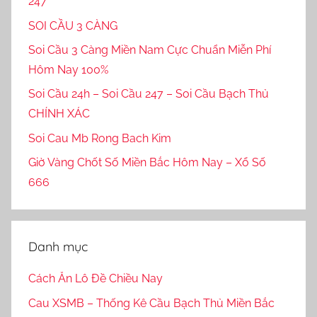
247
SOI CẦU 3 CÀNG
Soi Cầu 3 Càng Miền Nam Cực Chuẩn Miễn Phí
Hôm Nay 100%
Soi Cầu 24h – Soi Cầu 247 – Soi Cầu Bạch Thủ
CHÍNH XÁC
Soi Cau Mb Rong Bach Kim
Giờ Vàng Chốt Số Miền Bắc Hôm Nay – Xổ Số
666
Danh mục
Cách Ăn Lô Đề Chiều Nay
Cau XSMB – Thống Kê Cầu Bạch Thủ Miền Bắc