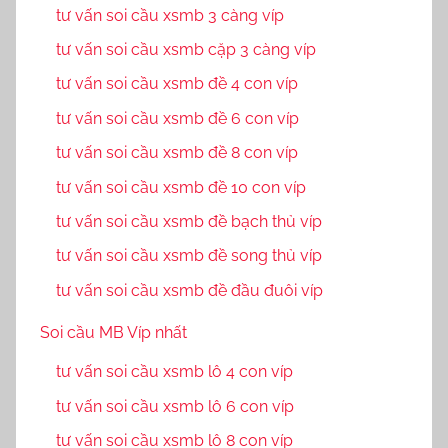
tư vấn soi cầu xsmb 3 càng víp
tư vấn soi cầu xsmb cặp 3 càng víp
tư vấn soi cầu xsmb đề 4 con víp
tư vấn soi cầu xsmb đề 6 con víp
tư vấn soi cầu xsmb đề 8 con víp
tư vấn soi cầu xsmb đề 10 con víp
tư vấn soi cầu xsmb đề bạch thủ víp
tư vấn soi cầu xsmb đề song thủ víp
tư vấn soi cầu xsmb đề đầu đuôi víp
Soi cầu MB Víp nhất
tư vấn soi cầu xsmb lô 4 con víp
tư vấn soi cầu xsmb lô 6 con víp
tư vấn soi cầu xsmb lô 8 con víp