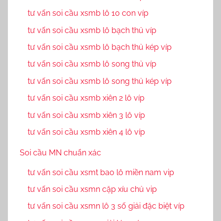
tư vấn soi cầu xsmb lô 10 con víp
tư vấn soi cầu xsmb lô bạch thủ víp
tư vấn soi cầu xsmb lô bạch thủ kép víp
tư vấn soi cầu xsmb lô song thủ víp
tư vấn soi cầu xsmb lô song thủ kép víp
tư vấn soi cầu xsmb xiên 2 lô víp
tư vấn soi cầu xsmb xiên 3 lô víp
tư vấn soi cầu xsmb xiên 4 lô víp
Soi cầu MN chuẩn xác
tư vấn soi cầu xsmt bao lô miền nam vip
tư vấn soi cầu xsmn cặp xíu chủ vip
tư vấn soi cầu xsmn lô 3 số giải đặc biệt víp