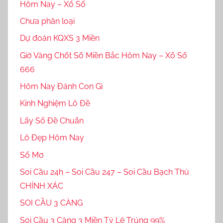
Hôm Nay – Xổ Số
Chưa phân loại
Dự đoán KQXS 3 Miền
Giờ Vàng Chốt Số Miền Bắc Hôm Nay – Xổ Số
666
Hôm Nay Đánh Con Gì
Kinh Nghiệm Lô Đề
Lấy Số Đề Chuẩn
Lô Đẹp Hôm Nay
Sổ Mơ
Soi Cầu 24h – Soi Cầu 247 – Soi Cầu Bạch Thủ
CHÍNH XÁC
SOI CẦU 3 CÀNG
Soi Cầu 3 Càng 3 Miền Tỷ Lệ Trúng 99%