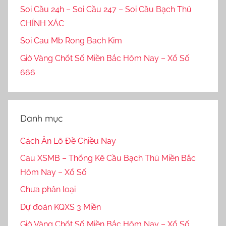
Soi Cầu 24h – Soi Cầu 247 – Soi Cầu Bạch Thủ
CHÍNH XÁC
Soi Cau Mb Rong Bach Kim
Giờ Vàng Chốt Số Miền Bắc Hôm Nay – Xổ Số
666
Danh mục
Cách Ăn Lô Đề Chiều Nay
Cau XSMB – Thống Kê Cầu Bạch Thủ Miền Bắc
Hôm Nay – Xổ Số
Chưa phân loại
Dự đoán KQXS 3 Miền
Giờ Vàng Chốt Số Miền Bắc Hôm Nay – Xổ Số