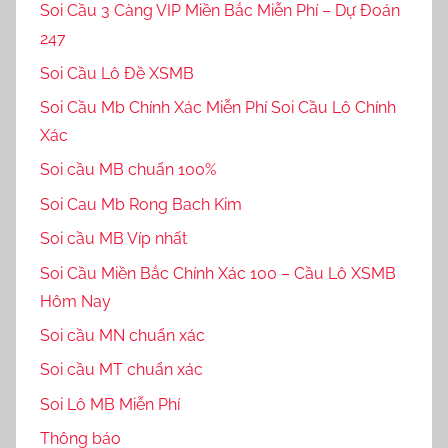
Soi Cầu 3 Càng VIP Miền Bắc Miễn Phí – Dự Đoán
247
Soi Cầu Lô Đề XSMB
Soi Cầu Mb Chính Xác Miễn Phí Soi Cầu Lô Chính
Xác
Soi cầu MB chuẩn 100%
Soi Cau Mb Rong Bach Kim
Soi cầu MB Víp nhất
Soi Cầu Miền Bắc Chính Xác 100 – Cầu Lô XSMB
Hôm Nay
Soi cầu MN chuẩn xác
Soi cầu MT chuẩn xác
Soi Lô MB Miễn Phí
Thông báo