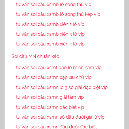
tư vấn soi cầu xsmb lô song thủ víp
tư vấn soi cầu xsmb lô song thủ kép víp
tư vấn soi cầu xsmb xiên 2 lô víp
tư vấn soi cầu xsmb xiên 3 lô víp
tư vấn soi cầu xsmb xiên 4 lô víp
Soi cầu MN chuẩn xác
tư vấn soi cầu xsmt bao lô miền nam vip
tư vấn soi cầu xsmn cặp xíu chủ vip
tư vấn soi cầu xsmn lô 3 số giải đặc biệt víp
tư vấn soi cầu xsmn giải tám víp
tư vấn soi cầu xsmn đặc biệt víp
tư vấn soi cầu xsmn sớ đầu đuôi giải 8 víp
tư vấn soi cầu xsmn đầu đuôi đặc biệt