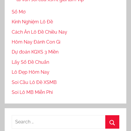
Sổ Mơ
Kinh Nghiệm Lô Đề
Cách Ăn Lô Đề Chiều Nay
Hôm Nay Đánh Con Gì
Dự đoán KQXS 3 Miền
Lấy Số Đề Chuẩn
Lô Đẹp Hôm Nay
Soi Cầu Lô Đề XSMB
Soi Lô MB Miễn Phí
Search
for: