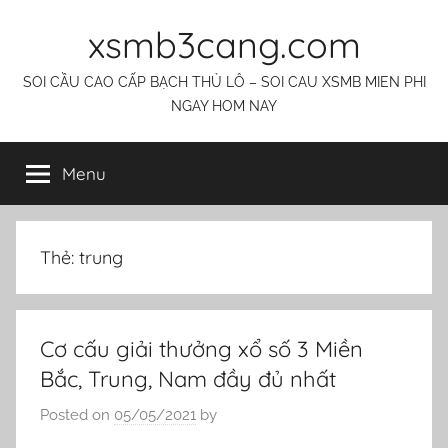
Skip
xsmb3cang.com
to
content
SOI CẦU CAO CẤP BẠCH THỦ LÔ – SOI CAU XSMB MIEN PHI
NGAY HOM NAY
Menu
Thẻ:
trung
Cơ cấu giải thưởng xổ số 3 Miền
Bắc, Trung, Nam đầy đủ nhất
Posted on
05/05/2021
by