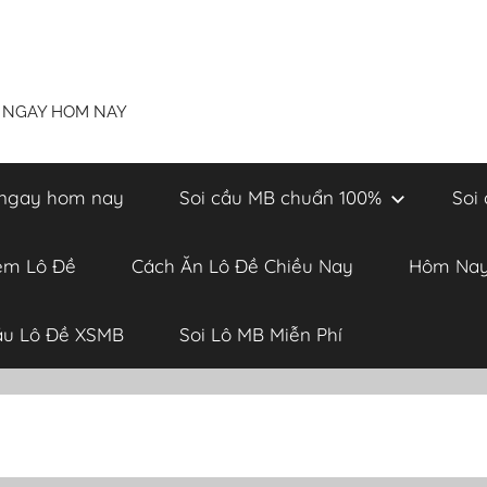
I NGAY HOM NAY
i ngay hom nay
Soi cầu MB chuẩn 100%
Soi
ệm Lô Đề
Cách Ăn Lô Đề Chiều Nay
Hôm Nay
ầu Lô Đề XSMB
Soi Lô MB Miễn Phí