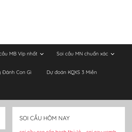
 cầu MB Víp nhất
Soi cầu MN chuẩn xác
 Đánh Con Gì
Dự đoán KQXS 3 Miền
SOI CẦU HÔM NAY