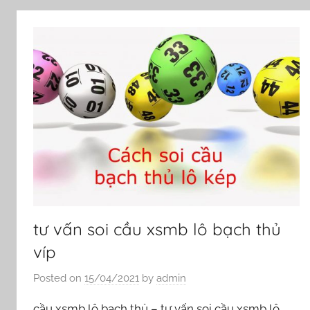
tư vấn soi cầu xsmb lô bạch thủ
víp
Posted on
15/04/2021
by
admin
cầu xsmb lô bạch thủ – tư vấn soi cầu xsmb lô