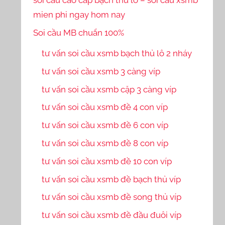
soi cầu cao cấp bạch thủ lô – soi cau xsmb
mien phi ngay hom nay
Soi cầu MB chuẩn 100%
tư vấn soi cầu xsmb bạch thủ lô 2 nháy
tư vấn soi cầu xsmb 3 càng víp
tư vấn soi cầu xsmb cặp 3 càng víp
tư vấn soi cầu xsmb đề 4 con víp
tư vấn soi cầu xsmb đề 6 con víp
tư vấn soi cầu xsmb đề 8 con víp
tư vấn soi cầu xsmb đề 10 con víp
tư vấn soi cầu xsmb đề bạch thủ víp
tư vấn soi cầu xsmb đề song thủ víp
tư vấn soi cầu xsmb đề đầu đuôi víp