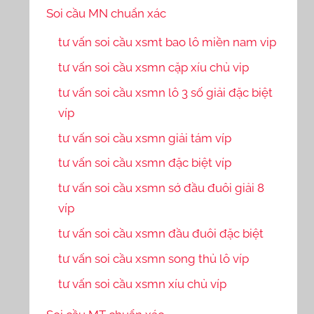
Soi cầu MN chuẩn xác
tư vấn soi cầu xsmt bao lô miền nam vip
tư vấn soi cầu xsmn cặp xíu chủ vip
tư vấn soi cầu xsmn lô 3 số giải đặc biệt
víp
tư vấn soi cầu xsmn giải tám víp
tư vấn soi cầu xsmn đặc biệt víp
tư vấn soi cầu xsmn sớ đầu đuôi giải 8
víp
tư vấn soi cầu xsmn đầu đuôi đặc biệt
tư vấn soi cầu xsmn song thủ lô víp
tư vấn soi cầu xsmn xíu chủ víp