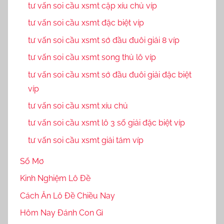
tư vấn soi cầu xsmt cặp xíu chủ víp
tư vấn soi cầu xsmt đặc biệt víp
tư vấn soi cầu xsmt sớ đầu đuôi giải 8 víp
tư vấn soi cầu xsmt song thủ lô víp
tư vấn soi cầu xsmt sớ đầu đuôi giải đặc biệt
víp
tư vấn soi cầu xsmt xíu chủ
tư vấn soi cầu xsmt lô 3 số giải đặc biệt víp
tư vấn soi cầu xsmt giải tám víp
Sổ Mơ
Kinh Nghiệm Lô Đề
Cách Ăn Lô Đề Chiều Nay
Hôm Nay Đánh Con Gì