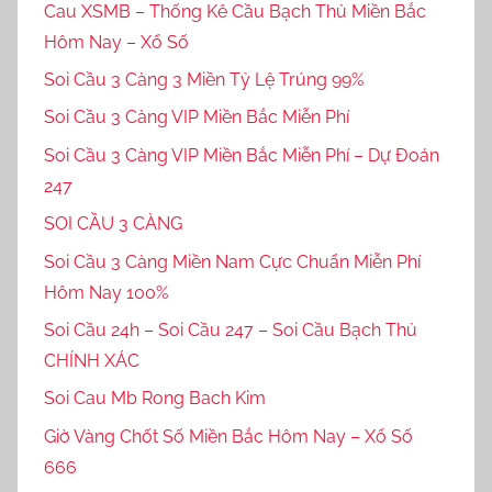
Cau XSMB – Thống Kê Cầu Bạch Thủ Miền Bắc
Hôm Nay – Xổ Số
Soi Cầu 3 Càng 3 Miền Tỷ Lệ Trúng 99%
Soi Cầu 3 Càng VIP Miền Bắc Miễn Phí
Soi Cầu 3 Càng VIP Miền Bắc Miễn Phí – Dự Đoán
247
SOI CẦU 3 CÀNG
Soi Cầu 3 Càng Miền Nam Cực Chuẩn Miễn Phí
Hôm Nay 100%
Soi Cầu 24h – Soi Cầu 247 – Soi Cầu Bạch Thủ
CHÍNH XÁC
Soi Cau Mb Rong Bach Kim
Giờ Vàng Chốt Số Miền Bắc Hôm Nay – Xổ Số
666