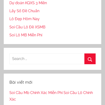
Dự đoán KQXS 3 Miền
Lấy Số Đề Chuẩn
Lô Đẹp Hôm Nay
Soi Cầu Lô Đề XSMB
Soi Lô MB Miễn Phí
Search
for:
Search
Bài viết mới
Soi Cầu Mb Chính Xác Miễn Phí Soi Cầu Lô Chính
Xác