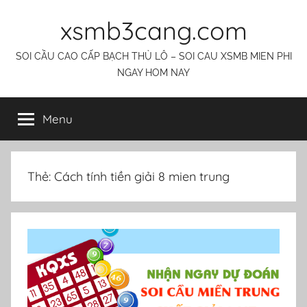
Skip
xsmb3cang.com
to
content
SOI CẦU CAO CẤP BẠCH THỦ LÔ – SOI CAU XSMB MIEN PHI
NGAY HOM NAY
Menu
Thẻ:
Cách tính tiền giải 8 mien trung