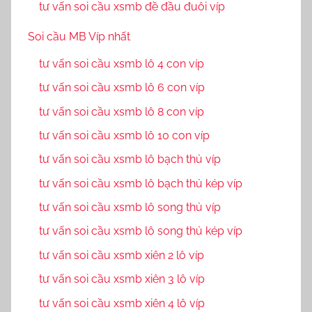
tư vấn soi cầu xsmb đề đầu đuôi víp
Soi cầu MB Víp nhất
tư vấn soi cầu xsmb lô 4 con víp
tư vấn soi cầu xsmb lô 6 con víp
tư vấn soi cầu xsmb lô 8 con víp
tư vấn soi cầu xsmb lô 10 con víp
tư vấn soi cầu xsmb lô bạch thủ víp
tư vấn soi cầu xsmb lô bạch thủ kép víp
tư vấn soi cầu xsmb lô song thủ víp
tư vấn soi cầu xsmb lô song thủ kép víp
tư vấn soi cầu xsmb xiên 2 lô víp
tư vấn soi cầu xsmb xiên 3 lô víp
tư vấn soi cầu xsmb xiên 4 lô víp