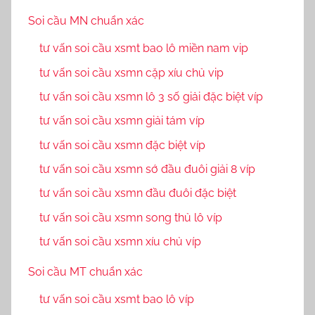
Soi cầu MN chuẩn xác
tư vấn soi cầu xsmt bao lô miền nam vip
tư vấn soi cầu xsmn cặp xíu chủ vip
tư vấn soi cầu xsmn lô 3 số giải đặc biệt víp
tư vấn soi cầu xsmn giải tám víp
tư vấn soi cầu xsmn đặc biệt víp
tư vấn soi cầu xsmn sớ đầu đuôi giải 8 víp
tư vấn soi cầu xsmn đầu đuôi đặc biệt
tư vấn soi cầu xsmn song thủ lô víp
tư vấn soi cầu xsmn xíu chủ víp
Soi cầu MT chuẩn xác
tư vấn soi cầu xsmt bao lô víp