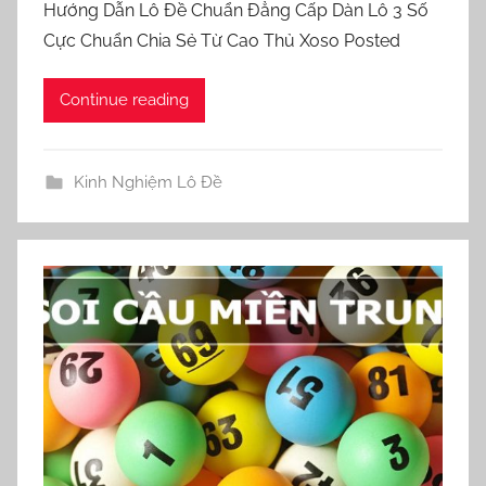
Hướng Dẫn Lô Đề Chuẩn Đẳng Cấp Dàn Lô 3 Số
Cực Chuẩn Chia Sẻ Từ Cao Thủ Xoso Posted
Continue reading
Kinh Nghiệm Lô Đề