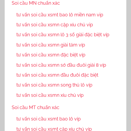
Soi cầu MN chuẩn xác
tư vấn soi cầu xsmt bao lô miền nam vip
tư vấn soi cầu xsmn cặp xíu chủ vip
tư vấn soi cầu xsmn lô 3 số giải đặc biệt víp
tư vấn soi cầu xsmn giải tám víp
tư vấn soi cầu xsmn đặc biệt víp
tư vấn soi cầu xsmn sớ đầu đuôi giải 8 víp
tư vấn soi cầu xsmn đầu đuôi đặc biệt
tư vấn soi cầu xsmn song thủ lô víp
tư vấn soi cầu xsmn xíu chủ víp
Soi cầu MT chuẩn xác
tư vấn soi cầu xsmt bao lô víp
tư vấn soi cầu xsmt cặp xíu chủ víp