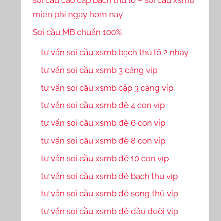
soi cầu cao cấp bạch thủ lô – soi cau xsmb
mien phi ngay hom nay
Soi cầu MB chuẩn 100%
tư vấn soi cầu xsmb bạch thủ lô 2 nháy
tư vấn soi cầu xsmb 3 càng víp
tư vấn soi cầu xsmb cặp 3 càng víp
tư vấn soi cầu xsmb đề 4 con víp
tư vấn soi cầu xsmb đề 6 con víp
tư vấn soi cầu xsmb đề 8 con víp
tư vấn soi cầu xsmb đề 10 con víp
tư vấn soi cầu xsmb đề bạch thủ víp
tư vấn soi cầu xsmb đề song thủ víp
tư vấn soi cầu xsmb đề đầu đuôi víp