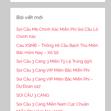
Bài viết mới
Soi Cầu Mb Chính Xác Miễn Phí Soi Cầu Lô
Chính Xác
Cau XSMB – Thống Kê Cầu Bạch Thủ Miền
Bắc Hôm Nay – Xổ Số
Soi Cầu 3 Càng 3 Miền Tỷ Lệ Trúng 99%
Soi Cầu 3 Càng VIP Miền Bắc Miễn Phí
Soi Cầu 3 Càng VIP Miền Bắc Miễn Phí –
Dự Đoán 247
SOI CẦU 3 CÀNG
Soi Cầu 3 Càng Miền Nam Cực Chuẩn