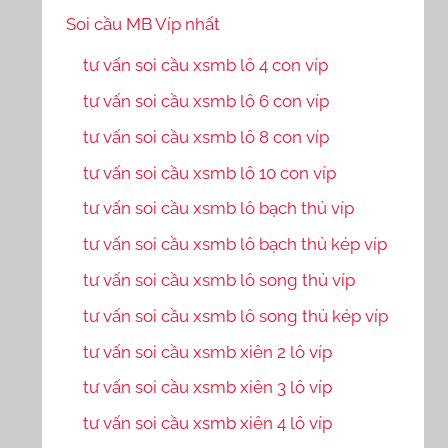
Soi cầu MB Víp nhất
tư vấn soi cầu xsmb lô 4 con víp
tư vấn soi cầu xsmb lô 6 con víp
tư vấn soi cầu xsmb lô 8 con víp
tư vấn soi cầu xsmb lô 10 con víp
tư vấn soi cầu xsmb lô bạch thủ víp
tư vấn soi cầu xsmb lô bạch thủ kép víp
tư vấn soi cầu xsmb lô song thủ víp
tư vấn soi cầu xsmb lô song thủ kép víp
tư vấn soi cầu xsmb xiên 2 lô víp
tư vấn soi cầu xsmb xiên 3 lô víp
tư vấn soi cầu xsmb xiên 4 lô víp