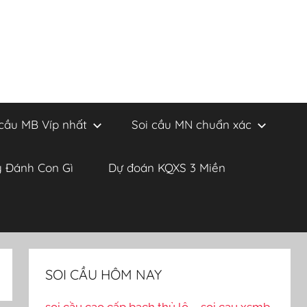
 cầu MB Víp nhất
Soi cầu MN chuẩn xác
 Đánh Con Gì
Dự đoán KQXS 3 Miền
SOI CẦU HÔM NAY