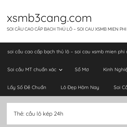
Skip
to
xsmb3cang.com
content
SOI CẦU CAO CẤP BẠCH THỦ LÔ – SOI CAU XSMB MIEN PH
soi cầu cao cấp bạch thủ lô – soi cau xsmb mien ph
Soi cầu MT chuẩn xác
Sổ Mơ
Kinh Nghi
Lấy Số Đề Chuẩn
Lô Đẹp Hôm Nay
Soi C
Thẻ:
cầu lô kép 24h