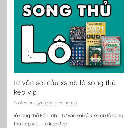
tư vấn soi cầu xsmb lô song thủ
kép víp
Posted on
15/04/2021
by
admin
lô song thủ kép mb – tư vấn soi cầu xsmb lô song
thủ kép víp – lô kép đẹp