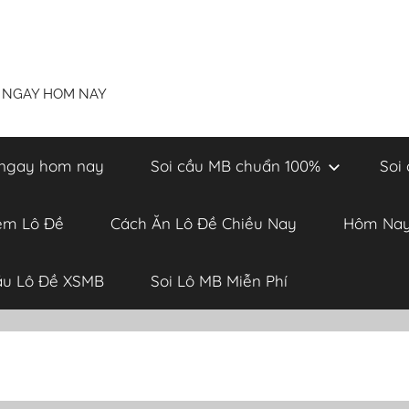
I NGAY HOM NAY
i ngay hom nay
Soi cầu MB chuẩn 100%
Soi
ệm Lô Đề
Cách Ăn Lô Đề Chiều Nay
Hôm Nay
ầu Lô Đề XSMB
Soi Lô MB Miễn Phí