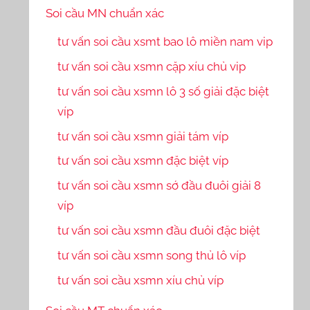
Soi cầu MN chuẩn xác
tư vấn soi cầu xsmt bao lô miền nam vip
tư vấn soi cầu xsmn cặp xíu chủ vip
tư vấn soi cầu xsmn lô 3 số giải đặc biệt
víp
tư vấn soi cầu xsmn giải tám víp
tư vấn soi cầu xsmn đặc biệt víp
tư vấn soi cầu xsmn sớ đầu đuôi giải 8
víp
tư vấn soi cầu xsmn đầu đuôi đặc biệt
tư vấn soi cầu xsmn song thủ lô víp
tư vấn soi cầu xsmn xíu chủ víp