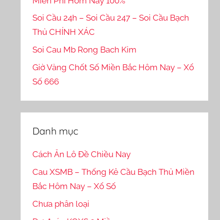
Miễn Phí Hôm Nay 100%
Soi Cầu 24h – Soi Cầu 247 – Soi Cầu Bạch
Thủ CHÍNH XÁC
Soi Cau Mb Rong Bach Kim
Giờ Vàng Chốt Số Miền Bắc Hôm Nay – Xổ
Số 666
Danh mục
Cách Ăn Lô Đề Chiều Nay
Cau XSMB – Thống Kê Cầu Bạch Thủ Miền
Bắc Hôm Nay – Xổ Số
Chưa phân loại