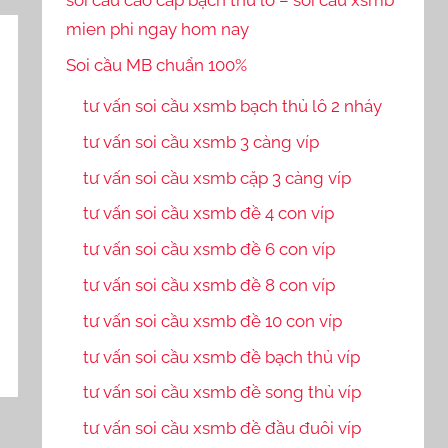
soi cầu cao cấp bạch thủ lô – soi cau xsmb
mien phi ngay hom nay
Soi cầu MB chuẩn 100%
tư vấn soi cầu xsmb bạch thủ lô 2 nháy
tư vấn soi cầu xsmb 3 càng víp
tư vấn soi cầu xsmb cặp 3 càng víp
tư vấn soi cầu xsmb đề 4 con víp
tư vấn soi cầu xsmb đề 6 con víp
tư vấn soi cầu xsmb đề 8 con víp
tư vấn soi cầu xsmb đề 10 con víp
tư vấn soi cầu xsmb đề bạch thủ víp
tư vấn soi cầu xsmb đề song thủ víp
tư vấn soi cầu xsmb đề đầu đuôi víp