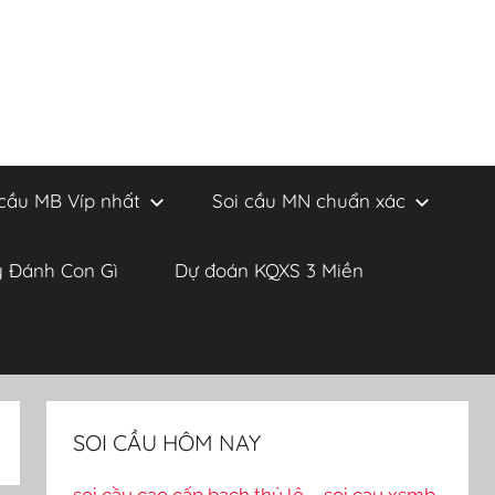
 cầu MB Víp nhất
Soi cầu MN chuẩn xác
 Đánh Con Gì
Dự đoán KQXS 3 Miền
SOI CẦU HÔM NAY