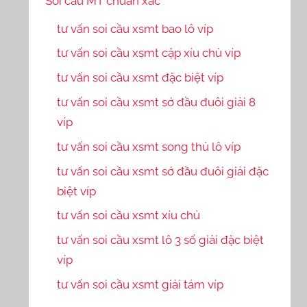
Soi cầu MT chuẩn xác
tư vấn soi cầu xsmt bao lô víp
tư vấn soi cầu xsmt cặp xíu chủ víp
tư vấn soi cầu xsmt đặc biệt víp
tư vấn soi cầu xsmt sớ đầu đuôi giải 8
víp
tư vấn soi cầu xsmt song thủ lô víp
tư vấn soi cầu xsmt sớ đầu đuôi giải đặc
biệt víp
tư vấn soi cầu xsmt xíu chủ
tư vấn soi cầu xsmt lô 3 số giải đặc biệt
víp
tư vấn soi cầu xsmt giải tám víp