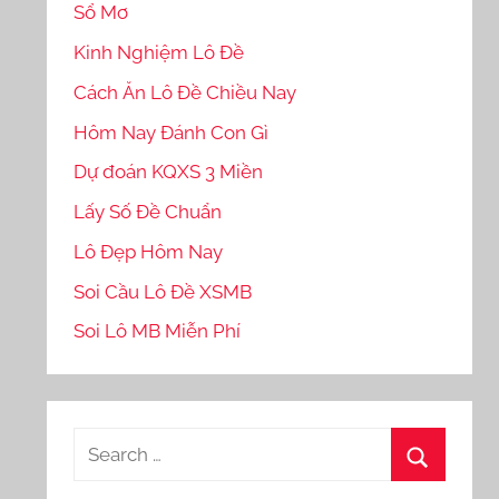
Sổ Mơ
Kinh Nghiệm Lô Đề
Cách Ăn Lô Đề Chiều Nay
Hôm Nay Đánh Con Gì
Dự đoán KQXS 3 Miền
Lấy Số Đề Chuẩn
Lô Đẹp Hôm Nay
Soi Cầu Lô Đề XSMB
Soi Lô MB Miễn Phí
Search
for:
Search