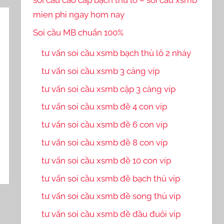
soi cầu cao cấp bạch thủ lô – soi cau xsmb
mien phi ngay hom nay
Soi cầu MB chuẩn 100%
tư vấn soi cầu xsmb bạch thủ lô 2 nháy
tư vấn soi cầu xsmb 3 càng víp
tư vấn soi cầu xsmb cặp 3 càng víp
tư vấn soi cầu xsmb đề 4 con víp
tư vấn soi cầu xsmb đề 6 con víp
tư vấn soi cầu xsmb đề 8 con víp
tư vấn soi cầu xsmb đề 10 con víp
tư vấn soi cầu xsmb đề bạch thủ víp
tư vấn soi cầu xsmb đề song thủ víp
tư vấn soi cầu xsmb đề đầu đuôi víp