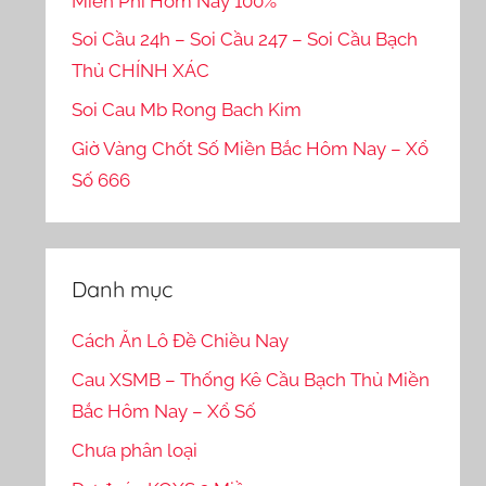
Miễn Phí Hôm Nay 100%
Soi Cầu 24h – Soi Cầu 247 – Soi Cầu Bạch
Thủ CHÍNH XÁC
Soi Cau Mb Rong Bach Kim
Giờ Vàng Chốt Số Miền Bắc Hôm Nay – Xổ
Số 666
Danh mục
Cách Ăn Lô Đề Chiều Nay
Cau XSMB – Thống Kê Cầu Bạch Thủ Miền
Bắc Hôm Nay – Xổ Số
Chưa phân loại