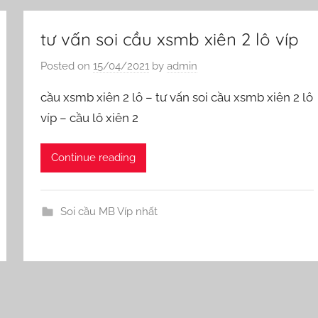
tư vấn soi cầu xsmb xiên 2 lô víp
Posted on
15/04/2021
by
admin
cầu xsmb xiên 2 lô – tư vấn soi cầu xsmb xiên 2 lô
víp – cầu lô xiên 2
Continue reading
Soi cầu MB Víp nhất