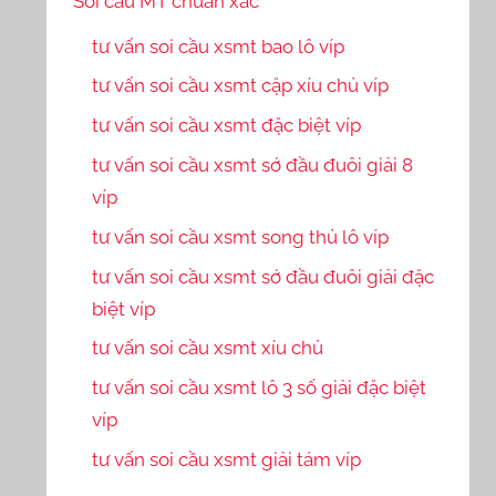
Soi cầu MT chuẩn xác
tư vấn soi cầu xsmt bao lô víp
tư vấn soi cầu xsmt cặp xíu chủ víp
tư vấn soi cầu xsmt đặc biệt víp
tư vấn soi cầu xsmt sớ đầu đuôi giải 8
víp
tư vấn soi cầu xsmt song thủ lô víp
tư vấn soi cầu xsmt sớ đầu đuôi giải đặc
biệt víp
tư vấn soi cầu xsmt xíu chủ
tư vấn soi cầu xsmt lô 3 số giải đặc biệt
víp
tư vấn soi cầu xsmt giải tám víp