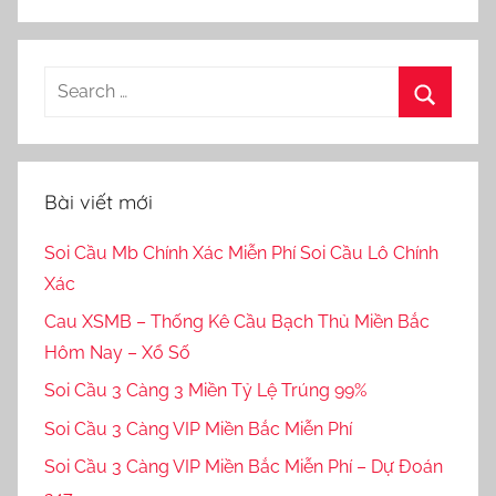
Search
for:
Search
Bài viết mới
Soi Cầu Mb Chính Xác Miễn Phí Soi Cầu Lô Chính
Xác
Cau XSMB – Thống Kê Cầu Bạch Thủ Miền Bắc
Hôm Nay – Xổ Số
Soi Cầu 3 Càng 3 Miền Tỷ Lệ Trúng 99%
Soi Cầu 3 Càng VIP Miền Bắc Miễn Phí
Soi Cầu 3 Càng VIP Miền Bắc Miễn Phí – Dự Đoán