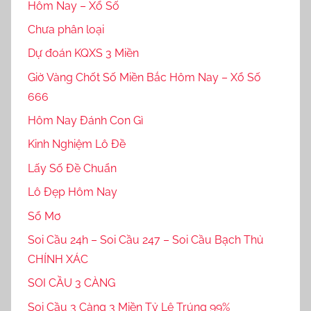
Hôm Nay – Xổ Số
Chưa phân loại
Dự đoán KQXS 3 Miền
Giờ Vàng Chốt Số Miền Bắc Hôm Nay – Xổ Số
666
Hôm Nay Đánh Con Gì
Kinh Nghiệm Lô Đề
Lấy Số Đề Chuẩn
Lô Đẹp Hôm Nay
Sổ Mơ
Soi Cầu 24h – Soi Cầu 247 – Soi Cầu Bạch Thủ
CHÍNH XÁC
SOI CẦU 3 CÀNG
Soi Cầu 3 Càng 3 Miền Tỷ Lệ Trúng 99%