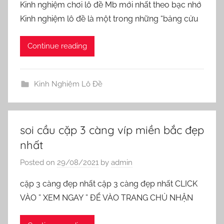
Kinh nghiệm chơi lô đề Mb mới nhất theo bạc nhớ
Kinh nghiệm lô đề là một trong những “bảng cửu
Continue reading
Kinh Nghiệm Lô Đề
soi cầu cặp 3 càng víp miền bắc đẹp
nhất
Posted on
29/08/2021
by
admin
cặp 3 càng đẹp nhất cặp 3 càng đẹp nhất CLICK
VÀO ” XEM NGAY ” ĐỂ VÀO TRANG CHỦ NHẬN