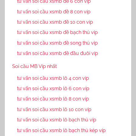
tư vấn soi cầu xsmb đề 6 con víp
tư vấn soi cầu xsmb đề 8 con víp
tư vấn soi cầu xsmb đề 10 con víp
tư vấn soi cầu xsmb đề bạch thủ víp
tư vấn soi cầu xsmb đề song thủ víp
tư vấn soi cầu xsmb đề đầu đuôi víp
Soi cầu MB Víp nhất
tư vấn soi cầu xsmb lô 4 con víp
tư vấn soi cầu xsmb lô 6 con víp
tư vấn soi cầu xsmb lô 8 con víp
tư vấn soi cầu xsmb lô 10 con víp
tư vấn soi cầu xsmb lô bạch thủ víp
tư vấn soi cầu xsmb lô bạch thủ kép víp