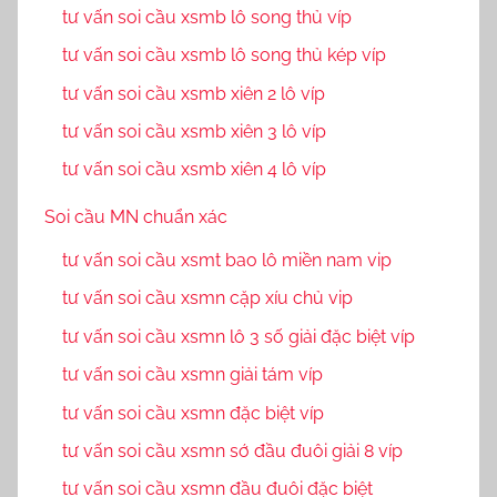
tư vấn soi cầu xsmb lô song thủ víp
tư vấn soi cầu xsmb lô song thủ kép víp
tư vấn soi cầu xsmb xiên 2 lô víp
tư vấn soi cầu xsmb xiên 3 lô víp
tư vấn soi cầu xsmb xiên 4 lô víp
Soi cầu MN chuẩn xác
tư vấn soi cầu xsmt bao lô miền nam vip
tư vấn soi cầu xsmn cặp xíu chủ vip
tư vấn soi cầu xsmn lô 3 số giải đặc biệt víp
tư vấn soi cầu xsmn giải tám víp
tư vấn soi cầu xsmn đặc biệt víp
tư vấn soi cầu xsmn sớ đầu đuôi giải 8 víp
tư vấn soi cầu xsmn đầu đuôi đặc biệt