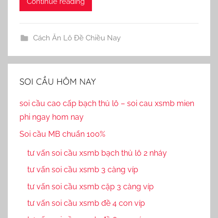
Continue reading
Cách Ăn Lô Đề Chiều Nay
SOI CẦU HÔM NAY
soi cầu cao cấp bạch thủ lô – soi cau xsmb mien
phi ngay hom nay
Soi cầu MB chuẩn 100%
tư vấn soi cầu xsmb bạch thủ lô 2 nháy
tư vấn soi cầu xsmb 3 càng víp
tư vấn soi cầu xsmb cặp 3 càng víp
tư vấn soi cầu xsmb đề 4 con víp