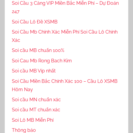
Soi Cầu 3 Càng VIP Miền Bắc Miễn Phí – Dự Đoán
247
Soi Cầu Lô Đề XSMB
Soi Cầu Mb Chính Xác Miễn Phí Soi Cầu Lô Chính
Xác
Soi cầu MB chuẩn 100%
Soi Cau Mb Rong Bach Kim
Soi cầu MB Víp nhất
Soi Cầu Miền Bắc Chính Xác 100 – Cầu Lô XSMB
Hôm Nay
Soi cầu MN chuẩn xác
Soi cầu MT chuẩn xác
Soi Lô MB Miễn Phí
Thông báo