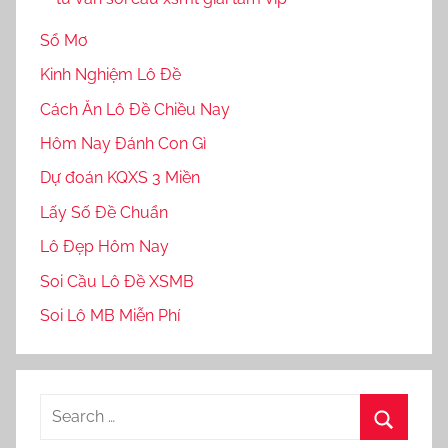
Sổ Mơ
Kinh Nghiệm Lô Đề
Cách Ăn Lô Đề Chiều Nay
Hôm Nay Đánh Con Gì
Dự đoán KQXS 3 Miền
Lấy Số Đề Chuẩn
Lô Đẹp Hôm Nay
Soi Cầu Lô Đề XSMB
Soi Lô MB Miễn Phí
Search
for: