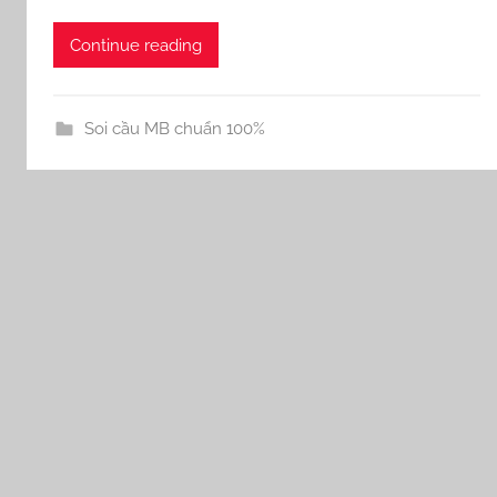
Continue reading
Soi cầu MB chuẩn 100%