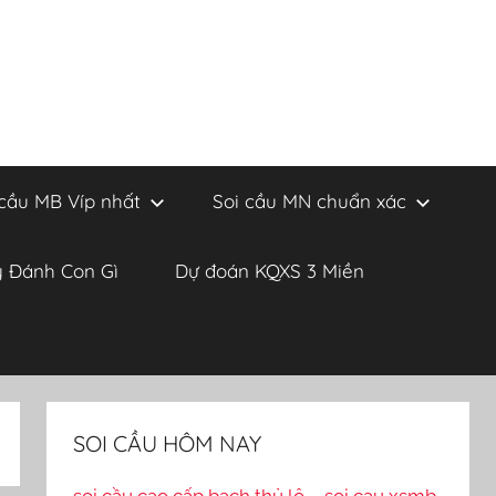
 cầu MB Víp nhất
Soi cầu MN chuẩn xác
 Đánh Con Gì
Dự đoán KQXS 3 Miền
SOI CẦU HÔM NAY