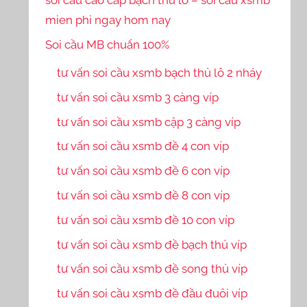
soi cầu cao cấp bạch thủ lô – soi cau xsmb
mien phi ngay hom nay
Soi cầu MB chuẩn 100%
tư vấn soi cầu xsmb bạch thủ lô 2 nháy
tư vấn soi cầu xsmb 3 càng víp
tư vấn soi cầu xsmb cặp 3 càng víp
tư vấn soi cầu xsmb đề 4 con víp
tư vấn soi cầu xsmb đề 6 con víp
tư vấn soi cầu xsmb đề 8 con víp
tư vấn soi cầu xsmb đề 10 con víp
tư vấn soi cầu xsmb đề bạch thủ víp
tư vấn soi cầu xsmb đề song thủ víp
tư vấn soi cầu xsmb đề đầu đuôi víp