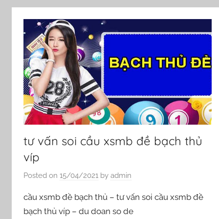
tư vấn soi cầu xsmb đề bạch thủ
víp
Posted on
15/04/2021
by
admin
cầu xsmb đề bạch thủ – tư vấn soi cầu xsmb đề
bạch thủ víp – du doan so de