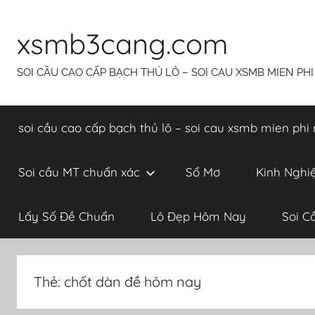
Skip
to
xsmb3cang.com
content
SOI CẦU CAO CẤP BẠCH THỦ LÔ – SOI CAU XSMB MIEN PH
soi cầu cao cấp bạch thủ lô – soi cau xsmb mien ph
Soi cầu MT chuẩn xác
Sổ Mơ
Kinh Nghi
Lấy Số Đề Chuẩn
Lô Đẹp Hôm Nay
Soi C
Thẻ:
chốt dàn đề hôm nay