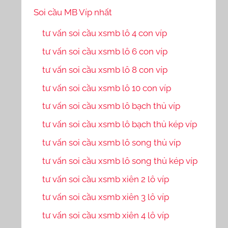
Soi cầu MB Víp nhất
tư vấn soi cầu xsmb lô 4 con víp
tư vấn soi cầu xsmb lô 6 con víp
tư vấn soi cầu xsmb lô 8 con víp
tư vấn soi cầu xsmb lô 10 con víp
tư vấn soi cầu xsmb lô bạch thủ víp
tư vấn soi cầu xsmb lô bạch thủ kép víp
tư vấn soi cầu xsmb lô song thủ víp
tư vấn soi cầu xsmb lô song thủ kép víp
tư vấn soi cầu xsmb xiên 2 lô víp
tư vấn soi cầu xsmb xiên 3 lô víp
tư vấn soi cầu xsmb xiên 4 lô víp