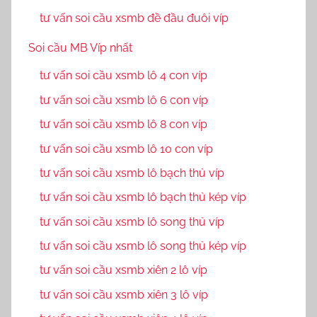
tư vấn soi cầu xsmb đề đầu đuôi víp
Soi cầu MB Víp nhất
tư vấn soi cầu xsmb lô 4 con víp
tư vấn soi cầu xsmb lô 6 con víp
tư vấn soi cầu xsmb lô 8 con víp
tư vấn soi cầu xsmb lô 10 con víp
tư vấn soi cầu xsmb lô bạch thủ víp
tư vấn soi cầu xsmb lô bạch thủ kép víp
tư vấn soi cầu xsmb lô song thủ víp
tư vấn soi cầu xsmb lô song thủ kép víp
tư vấn soi cầu xsmb xiên 2 lô víp
tư vấn soi cầu xsmb xiên 3 lô víp