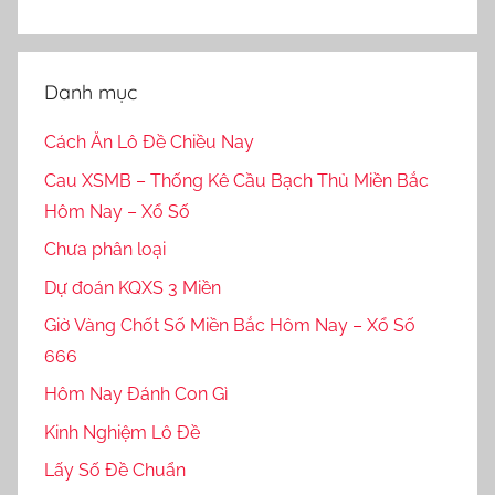
Danh mục
Cách Ăn Lô Đề Chiều Nay
Cau XSMB – Thống Kê Cầu Bạch Thủ Miền Bắc
Hôm Nay – Xổ Số
Chưa phân loại
Dự đoán KQXS 3 Miền
Giờ Vàng Chốt Số Miền Bắc Hôm Nay – Xổ Số
666
Hôm Nay Đánh Con Gì
Kinh Nghiệm Lô Đề
Lấy Số Đề Chuẩn