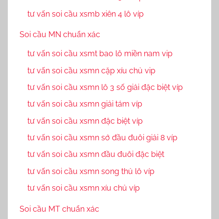
tư vấn soi cầu xsmb xiên 4 lô víp
Soi cầu MN chuẩn xác
tư vấn soi cầu xsmt bao lô miền nam vip
tư vấn soi cầu xsmn cặp xíu chủ vip
tư vấn soi cầu xsmn lô 3 số giải đặc biệt víp
tư vấn soi cầu xsmn giải tám víp
tư vấn soi cầu xsmn đặc biệt víp
tư vấn soi cầu xsmn sớ đầu đuôi giải 8 víp
tư vấn soi cầu xsmn đầu đuôi đặc biệt
tư vấn soi cầu xsmn song thủ lô víp
tư vấn soi cầu xsmn xíu chủ víp
Soi cầu MT chuẩn xác