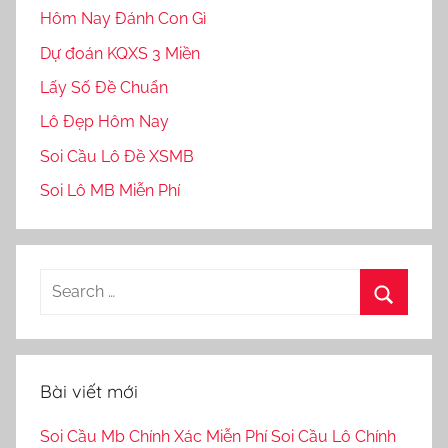
Hôm Nay Đánh Con Gì
Dự đoán KQXS 3 Miền
Lấy Số Đề Chuẩn
Lô Đẹp Hôm Nay
Soi Cầu Lô Đề XSMB
Soi Lô MB Miễn Phí
Search
for:
Search
Bài viết mới
Soi Cầu Mb Chính Xác Miễn Phí Soi Cầu Lô Chính