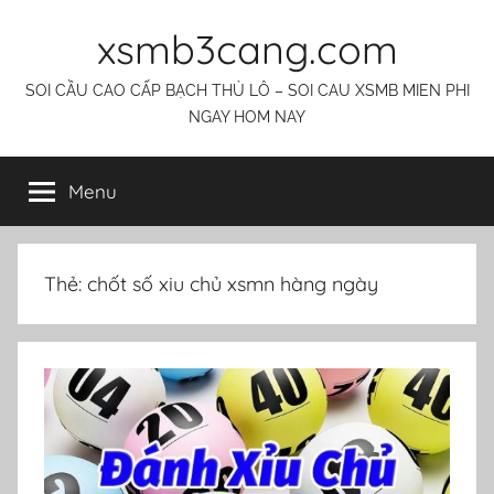
Skip
xsmb3cang.com
to
content
SOI CẦU CAO CẤP BẠCH THỦ LÔ – SOI CAU XSMB MIEN PHI
NGAY HOM NAY
Menu
Thẻ:
chốt số xiu chủ xsmn hàng ngày