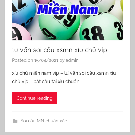
tư vấn soi cầu xsmn xíu chủ víp
Posted on
15/04/2021
by
admin
xíu chủ miền nam vip – tư vấn soi cầu xsmn xíu
chủ víp – bắt cầu tài xỉu chuẩn
Continue reading
Soi cầu MN chuẩn xác