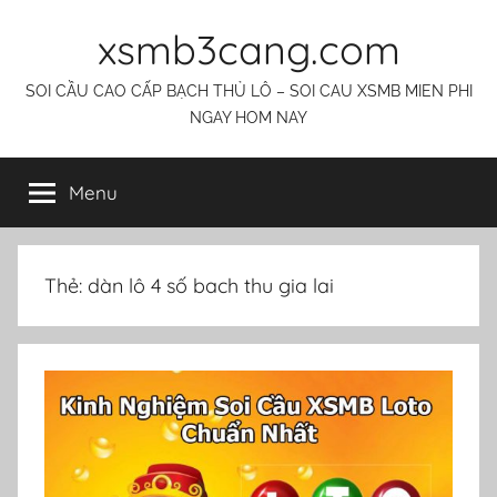
Skip
xsmb3cang.com
to
content
SOI CẦU CAO CẤP BẠCH THỦ LÔ – SOI CAU XSMB MIEN PHI
NGAY HOM NAY
Menu
Thẻ:
dàn lô 4 số bach thu gia lai