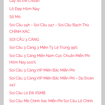
Lấy Số Đề Chuẩn
Lô Đẹp Hôm Nay
Sổ Mơ
Soi Cầu 24h – Soi Cầu 247 – Soi Cầu Bạch Thủ
CHÍNH XÁC
SOI CẦU 3 CÀNG
Soi Cầu 3 Càng 3 Miền Tỷ Lệ Trúng 99%
Soi Cầu 3 Càng Miền Nam Cực Chuẩn Miễn Phí
Hôm Nay 100%
Soi Cầu 3 Càng VIP Miền Bắc Miễn Phí
Soi Cầu 3 Càng VIP Miền Bắc Miễn Phí – Dự Đoán
247
Soi Cầu Lô Đề XSMB
Soi Cầu Mb Chính Xác Miễn Phí Soi Cầu Lô Chính