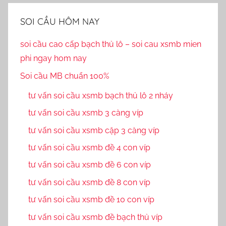
SOI CẦU HÔM NAY
soi cầu cao cấp bạch thủ lô – soi cau xsmb mien
phi ngay hom nay
Soi cầu MB chuẩn 100%
tư vấn soi cầu xsmb bạch thủ lô 2 nháy
tư vấn soi cầu xsmb 3 càng víp
tư vấn soi cầu xsmb cặp 3 càng víp
tư vấn soi cầu xsmb đề 4 con víp
tư vấn soi cầu xsmb đề 6 con víp
tư vấn soi cầu xsmb đề 8 con víp
tư vấn soi cầu xsmb đề 10 con víp
tư vấn soi cầu xsmb đề bạch thủ víp