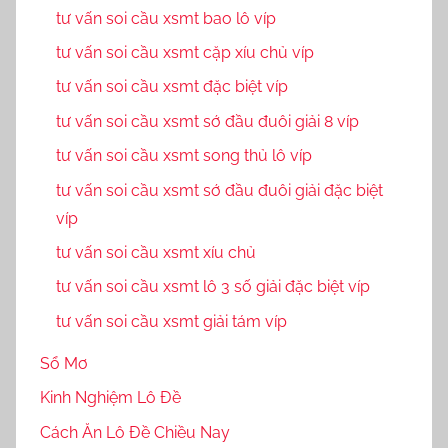
tư vấn soi cầu xsmt bao lô víp
tư vấn soi cầu xsmt cặp xíu chủ víp
tư vấn soi cầu xsmt đặc biệt víp
tư vấn soi cầu xsmt sớ đầu đuôi giải 8 víp
tư vấn soi cầu xsmt song thủ lô víp
tư vấn soi cầu xsmt sớ đầu đuôi giải đặc biệt
víp
tư vấn soi cầu xsmt xíu chủ
tư vấn soi cầu xsmt lô 3 số giải đặc biệt víp
tư vấn soi cầu xsmt giải tám víp
Sổ Mơ
Kinh Nghiệm Lô Đề
Cách Ăn Lô Đề Chiều Nay