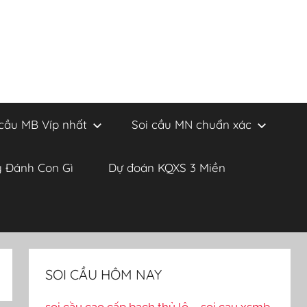
 cầu MB Víp nhất
Soi cầu MN chuẩn xác
 Đánh Con Gì
Dự đoán KQXS 3 Miền
SOI CẦU HÔM NAY