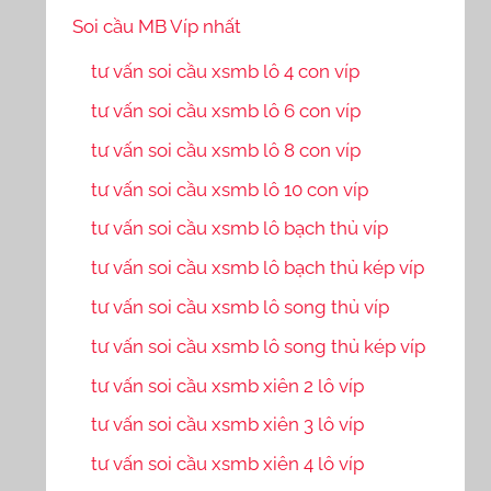
Soi cầu MB Víp nhất
tư vấn soi cầu xsmb lô 4 con víp
tư vấn soi cầu xsmb lô 6 con víp
tư vấn soi cầu xsmb lô 8 con víp
tư vấn soi cầu xsmb lô 10 con víp
tư vấn soi cầu xsmb lô bạch thủ víp
tư vấn soi cầu xsmb lô bạch thủ kép víp
tư vấn soi cầu xsmb lô song thủ víp
tư vấn soi cầu xsmb lô song thủ kép víp
tư vấn soi cầu xsmb xiên 2 lô víp
tư vấn soi cầu xsmb xiên 3 lô víp
tư vấn soi cầu xsmb xiên 4 lô víp