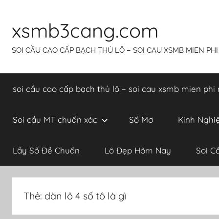
Skip
to
xsmb3cang.com
content
SOI CẦU CAO CẤP BẠCH THỦ LÔ – SOI CAU XSMB MIEN PH
soi cầu cao cấp bạch thủ lô – soi cau xsmb mien ph
Soi cầu MT chuẩn xác
Sổ Mơ
Kinh Nghi
Lấy Số Đề Chuẩn
Lô Đẹp Hôm Nay
Soi C
Thẻ:
dàn lô 4 số tô là gì