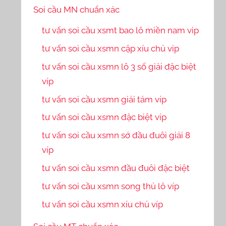
Soi cầu MN chuẩn xác
tư vấn soi cầu xsmt bao lô miền nam vip
tư vấn soi cầu xsmn cặp xíu chủ vip
tư vấn soi cầu xsmn lô 3 số giải đặc biệt
víp
tư vấn soi cầu xsmn giải tám víp
tư vấn soi cầu xsmn đặc biệt víp
tư vấn soi cầu xsmn sớ đầu đuôi giải 8
víp
tư vấn soi cầu xsmn đầu đuôi đặc biệt
tư vấn soi cầu xsmn song thủ lô víp
tư vấn soi cầu xsmn xíu chủ víp