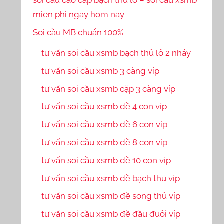
soi cầu cao cấp bạch thủ lô – soi cau xsmb
mien phi ngay hom nay
Soi cầu MB chuẩn 100%
tư vấn soi cầu xsmb bạch thủ lô 2 nháy
tư vấn soi cầu xsmb 3 càng víp
tư vấn soi cầu xsmb cặp 3 càng víp
tư vấn soi cầu xsmb đề 4 con víp
tư vấn soi cầu xsmb đề 6 con víp
tư vấn soi cầu xsmb đề 8 con víp
tư vấn soi cầu xsmb đề 10 con víp
tư vấn soi cầu xsmb đề bạch thủ víp
tư vấn soi cầu xsmb đề song thủ víp
tư vấn soi cầu xsmb đề đầu đuôi víp