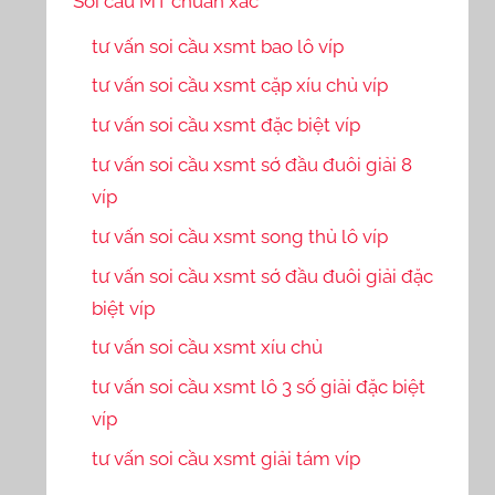
Soi cầu MT chuẩn xác
tư vấn soi cầu xsmt bao lô víp
tư vấn soi cầu xsmt cặp xíu chủ víp
tư vấn soi cầu xsmt đặc biệt víp
tư vấn soi cầu xsmt sớ đầu đuôi giải 8
víp
tư vấn soi cầu xsmt song thủ lô víp
tư vấn soi cầu xsmt sớ đầu đuôi giải đặc
biệt víp
tư vấn soi cầu xsmt xíu chủ
tư vấn soi cầu xsmt lô 3 số giải đặc biệt
víp
tư vấn soi cầu xsmt giải tám víp